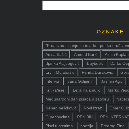
OZNAKE
"Kreativno pisanje za mlade - put ka društven
Adisa Bašić
Ahmed Burić
Almin Kaplan
Bjanka Alajbegović
Buybook
Darko Cvij
Ervin Mujabašić
Ferida Duraković
Gora
Intervju
Ivana Golijanin
Jasmin Agić
Kritika/esej
Lejla Kalamujić
Marko Vešo
Međunarodni dan pisaca u zatvoru
Natječa
Nenad Veličković
Novi Izraz
Omer Ć. I
O penovcima
PEN BiH
PEN INTERNA
Pisci u gostima
poezija
Predrag Finci