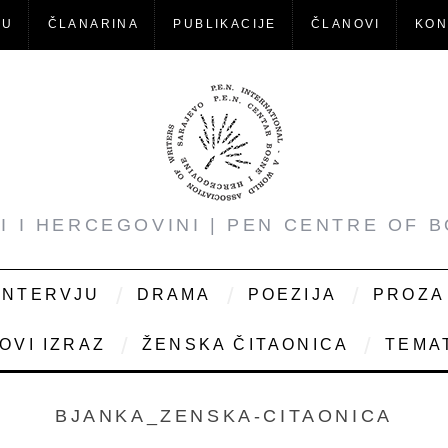
-U
ČLANARINA
PUBLIKACIJE
ČLANOVI
KON
NI I HERCEGOVINI | PEN CENTRE OF 
INTERVJU
DRAMA
POEZIJA
PROZA
OVI IZRAZ
ŽENSKA ČITAONICA
TEMAT
BJANKA_ZENSKA-CITAONICA