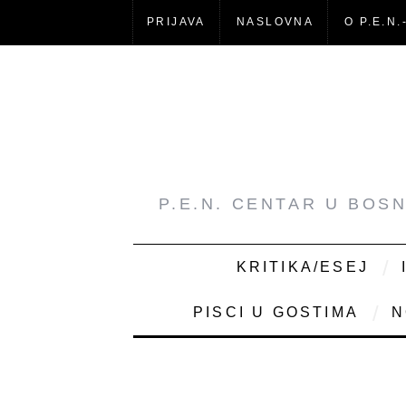
PRIJAVA
NASLOVNA
O P.E.N.
P.E.N. CENTAR U BOS
KRITIKA/ESEJ
PISCI U GOSTIMA
N