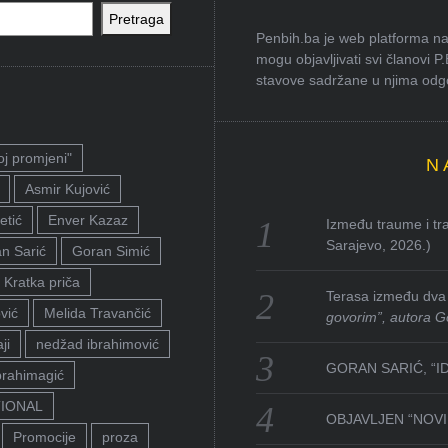
Pretraga
Penbih.ba je web platforma na 
mogu objavljivati svi članovi P
stavove sadržane u njima odgov
oj promjeni"
N
Asmir Kujović
etić
Enver Kazaz
Između traume i tra
Sarajevo, 2026.)
n Sarić
Goran Simić
Kratka priča
Terasa između dva 
vić
Melida Travančić
govorim”, autora G
ji
nedžad ibrahimović
GORAN SARIĆ, “I
brahimagić
TIONAL
OBJAVLJEN “NOVI 
Promocije
proza