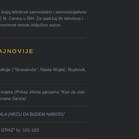
kojoj tekstove samostalno i samoinicijativno
.E.N. Centra u BiH. Za sadržaj tih tekstova i
ornost snose isključivo autori.
AJNOVIJE
dicije (“Stravaruše”, Naida Mujkić, Buybook,
svijeta
(Prikaz zbirke pjesama “Kao da zidu
orana Sarića)
DILA (NEĆU DA BUDEM NAROD)”
IZRAZ” br. 101-102