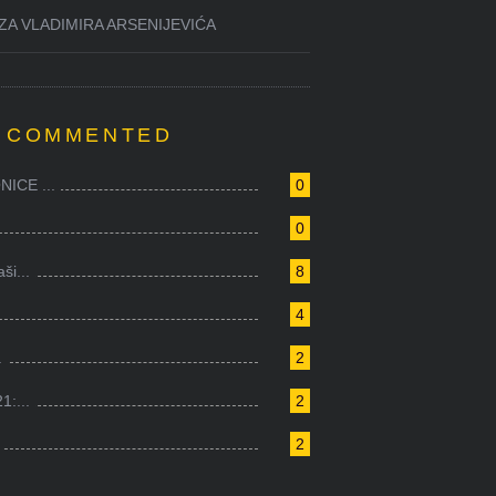
ZA VLADIMIRA ARSENIJEVIĆA
 COMMENTED
ICE ...
0
0
i...
8
4
.
2
1:...
2
2