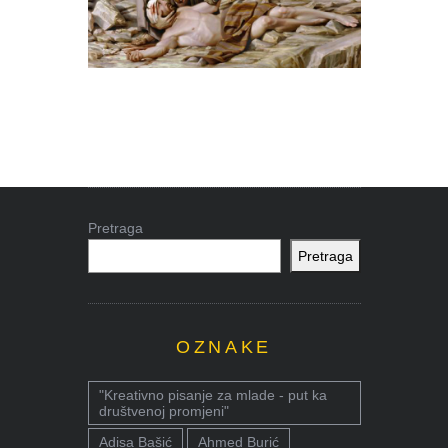
Pretraga
Pretraga
OZNAKE
"Kreativno pisanje za mlade - put ka
društvenoj promjeni"
Adisa Bašić
Ahmed Burić