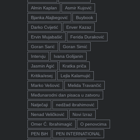
Almin Kaplan
Asmir Kujović
Bjanka Alajbegović
Buybook
Darko Cvijetić
Enver Kazaz
Ervin Mujabašić
Ferida Duraković
Goran Sarić
Goran Simić
Intervju
Ivana Golijanin
Jasmin Agić
Kratka priča
Kritika/esej
Lejla Kalamujić
Marko Vešović
Melida Travančić
Međunarodni dan pisaca u zatvoru
Natječaji
nedžad ibrahimović
Nenad Veličković
Novi Izraz
Omer Ć. Ibrahimagić
O penovcima
PEN BiH
PEN INTERNATIONAL