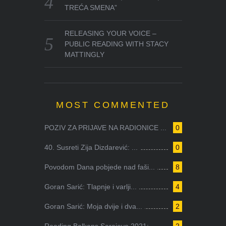
TREĆA SMENA”
RELEASING YOUR VOICE –
PUBLIC READING WITH STACY
MATTINGLY
MOST COMMENTED
POZIV ZA PRIJAVE NA RADIONICE ...
0
40. Susreti Zija Dizdarević: ...
0
Povodom Dana pobjede nad faši...
8
Goran Sarić: Tlapnje i varlji...
4
Goran Sarić: Moja dvije i dva...
2