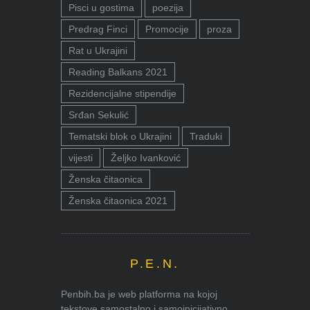
Pisci u gostima
poezija
Predrag Finci
Promocije
proza
Rat u Ukrajini
Reading Balkans 2021
Rezidencijalne stipendije
Srđan Sekulić
Tematski blok o Ukrajini
Traduki
vijesti
Željko Ivanković
Ženska čitaonica
Ženska čitaonica 2021
P.E.N.
Penbih.ba je web platforma na kojoj
tekstove samostalno i samoinicijativno