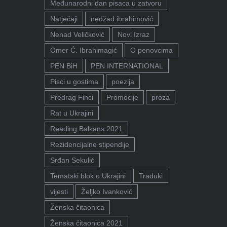
Međunarodni dan pisaca u zatvoru
Natječaji
nedžad ibrahimović
Nenad Veličković
Novi Izraz
Omer Ć. Ibrahimagić
O penovcima
PEN BiH
PEN INTERNATIONAL
Pisci u gostima
poezija
Predrag Finci
Promocije
proza
Rat u Ukrajini
Reading Balkans 2021
Rezidencijalne stipendije
Srđan Sekulić
Tematski blok o Ukrajini
Traduki
vijesti
Željko Ivanković
Ženska čitaonica
Ženska čitaonica 2021