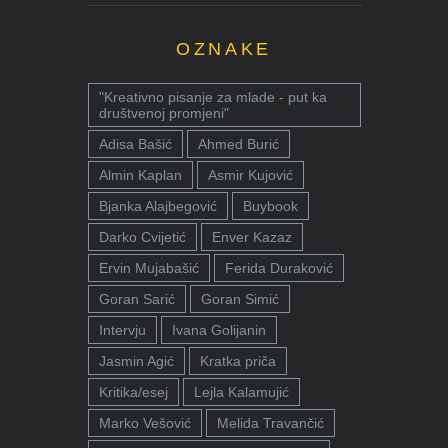
OZNAKE
"Kreativno pisanje za mlade - put ka
društvenoj promjeni"
Adisa Bašić
Ahmed Burić
Almin Kaplan
Asmir Kujović
Bjanka Alajbegović
Buybook
Darko Cvijetić
Enver Kazaz
Ervin Mujabašić
Ferida Duraković
Goran Sarić
Goran Simić
Intervju
Ivana Golijanin
Jasmin Agić
Kratka priča
Kritika/esej
Lejla Kalamujić
Marko Vešović
Melida Travančić