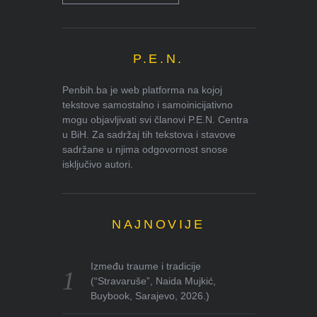
P.E.N.
Penbih.ba je web platforma na kojoj
tekstove samostalno i samoinicijativno
mogu objavljivati svi članovi P.E.N. Centra
u BiH. Za sadržaj tih tekstova i stavove
sadržane u njima odgovornost snose
isključivo autori.
NAJNOVIJE
Između traume i tradicije
(“Stravaruše”, Naida Mujkić,
Buybook, Sarajevo, 2026.)