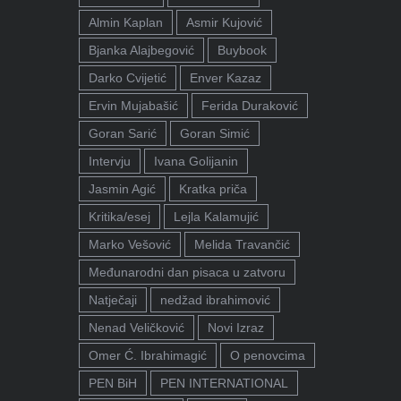
Almin Kaplan
Asmir Kujović
Bjanka Alajbegović
Buybook
Darko Cvijetić
Enver Kazaz
Ervin Mujabašić
Ferida Duraković
Goran Sarić
Goran Simić
Intervju
Ivana Golijanin
Jasmin Agić
Kratka priča
Kritika/esej
Lejla Kalamujić
Marko Vešović
Melida Travančić
Međunarodni dan pisaca u zatvoru
Natječaji
nedžad ibrahimović
Nenad Veličković
Novi Izraz
Omer Ć. Ibrahimagić
O penovcima
PEN BiH
PEN INTERNATIONAL