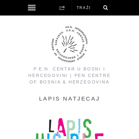
P.E.N. CENTAR U BOSNI I
HERCEGOVINI | PEN CENTRE
OF BOSNIA & HERZEGOVINA
LAPIS NATJECAJ