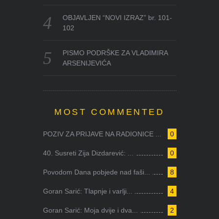
OBJAVLJEN “NOVI IZRAZ” br. 101-
102
PISMO PODRŠKE ZA VLADIMIRA
ARSENIJEVIĆA
MOST COMMENTED
POZIV ZA PRIJAVE NA RADIONICE ...
0
40. Susreti Zija Dizdarević: ...
0
Povodom Dana pobjede nad faši...
8
Goran Sarić: Tlapnje i varlji...
4
Goran Sarić: Moja dvije i dva...
2