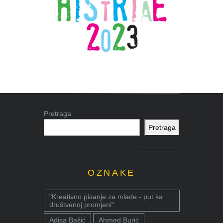
Pretraga
Pretraga
OZNAKE
"Kreativno pisanje za mlade - put ka
društvenoj promjeni"
Adisa Bašić
Ahmed Burić