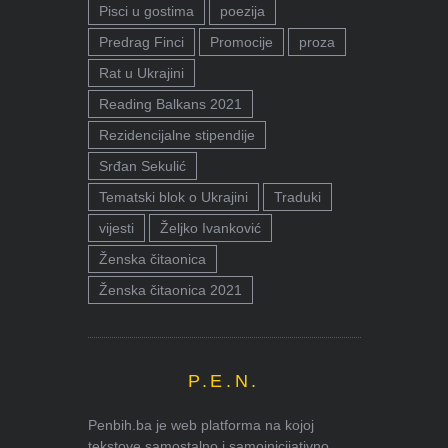
Pisci u gostima
poezija
Predrag Finci
Promocije
proza
Rat u Ukrajini
Reading Balkans 2021
Rezidencijalne stipendije
Srđan Sekulić
Tematski blok o Ukrajini
Traduki
vijesti
Željko Ivanković
Ženska čitaonica
Ženska čitaonica 2021
P.E.N.
Penbih.ba je web platforma na kojoj
tekstove samostalno i samoinicijativno