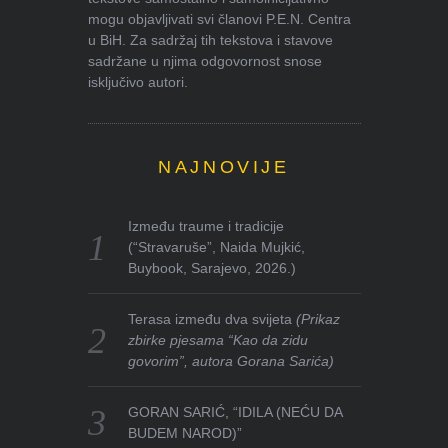
mogu objavljivati svi članovi P.E.N. Centra
u BiH. Za sadržaj tih tekstova i stavove
sadržane u njima odgovornost snose
isključivo autori.
NAJNOVIJE
Između traume i tradicije
(“Stravaruše”, Naida Mujkić,
Buybook, Sarajevo, 2026.)
Terasa između dva svijeta
(Prikaz
zbirke pjesama “Kao da zidu
govorim”, autora Gorana Sarića)
GORAN SARIĆ, “IDILA (NEĆU DA
BUDEM NAROD)”