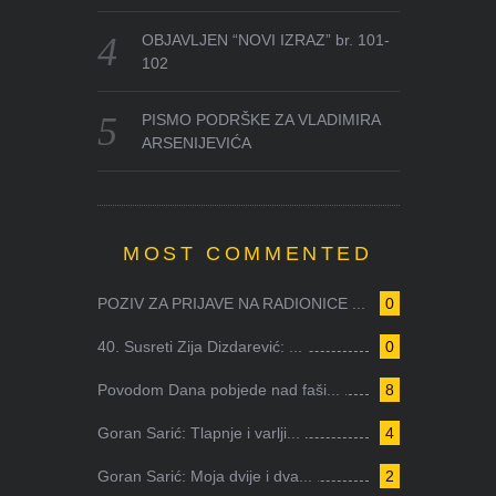
OBJAVLJEN “NOVI IZRAZ” br. 101-
102
PISMO PODRŠKE ZA VLADIMIRA
ARSENIJEVIĆA
MOST COMMENTED
POZIV ZA PRIJAVE NA RADIONICE ...
0
40. Susreti Zija Dizdarević: ...
0
Povodom Dana pobjede nad faši...
8
Goran Sarić: Tlapnje i varlji...
4
Goran Sarić: Moja dvije i dva...
2