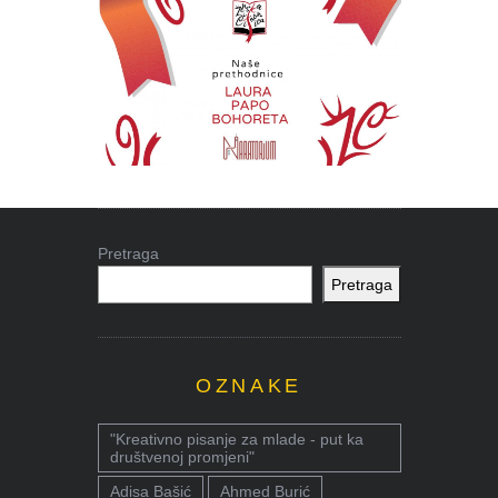
Pretraga
Pretraga
OZNAKE
"Kreativno pisanje za mlade - put ka
društvenoj promjeni"
Adisa Bašić
Ahmed Burić