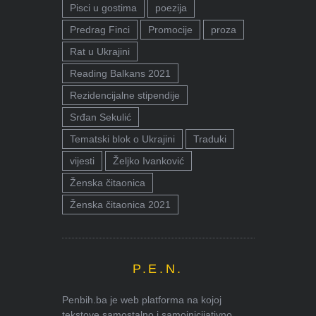
Pisci u gostima
poezija
Predrag Finci
Promocije
proza
Rat u Ukrajini
Reading Balkans 2021
Rezidencijalne stipendije
Srđan Sekulić
Tematski blok o Ukrajini
Traduki
vijesti
Željko Ivanković
Ženska čitaonica
Ženska čitaonica 2021
P.E.N.
Penbih.ba je web platforma na kojoj
tekstove samostalno i samoinicijativno