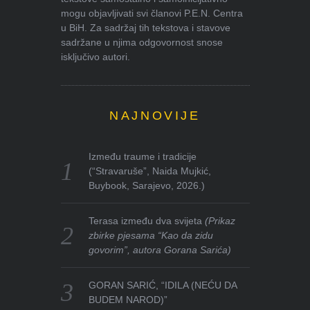
mogu objavljivati svi članovi P.E.N. Centra
u BiH. Za sadržaj tih tekstova i stavove
sadržane u njima odgovornost snose
isključivo autori.
NAJNOVIJE
Između traume i tradicije
(“Stravaruše”, Naida Mujkić,
Buybook, Sarajevo, 2026.)
Terasa između dva svijeta
(Prikaz
zbirke pjesama “Kao da zidu
govorim”, autora Gorana Sarića)
GORAN SARIĆ, “IDILA (NEĆU DA
BUDEM NAROD)”