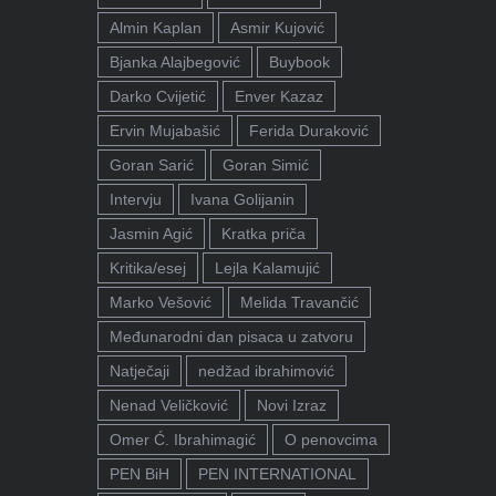
Almin Kaplan
Asmir Kujović
Bjanka Alajbegović
Buybook
Darko Cvijetić
Enver Kazaz
Ervin Mujabašić
Ferida Duraković
Goran Sarić
Goran Simić
Intervju
Ivana Golijanin
Jasmin Agić
Kratka priča
Kritika/esej
Lejla Kalamujić
Marko Vešović
Melida Travančić
Međunarodni dan pisaca u zatvoru
Natječaji
nedžad ibrahimović
Nenad Veličković
Novi Izraz
Omer Ć. Ibrahimagić
O penovcima
PEN BiH
PEN INTERNATIONAL