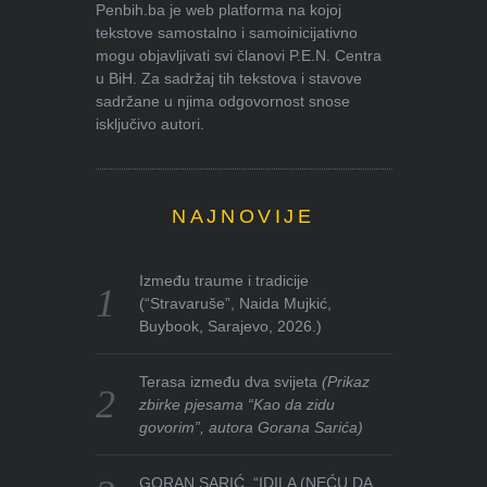
Penbih.ba je web platforma na kojoj
tekstove samostalno i samoinicijativno
mogu objavljivati svi članovi P.E.N. Centra
u BiH. Za sadržaj tih tekstova i stavove
sadržane u njima odgovornost snose
isključivo autori.
NAJNOVIJE
Između traume i tradicije
(“Stravaruše”, Naida Mujkić,
Buybook, Sarajevo, 2026.)
Terasa između dva svijeta
(Prikaz
zbirke pjesama “Kao da zidu
govorim”, autora Gorana Sarića)
GORAN SARIĆ, “IDILA (NEĆU DA