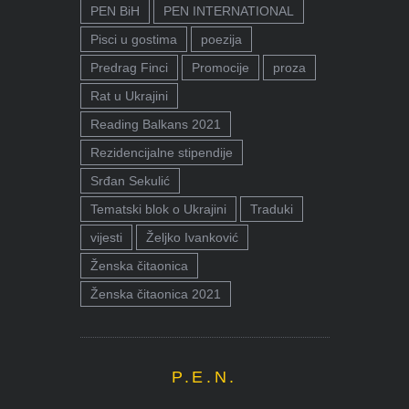
PEN BiH
PEN INTERNATIONAL
Pisci u gostima
poezija
Predrag Finci
Promocije
proza
Rat u Ukrajini
Reading Balkans 2021
Rezidencijalne stipendije
Srđan Sekulić
Tematski blok o Ukrajini
Traduki
vijesti
Željko Ivanković
Ženska čitaonica
Ženska čitaonica 2021
P.E.N.