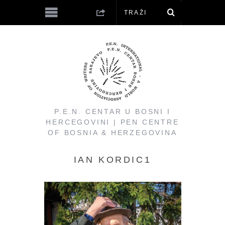
P.E.N. CENTAR U BOSNI I
HERCEGOVINI | PEN CENTRE
OF BOSNIA & HERZEGOVINA
IAN KORDIC1