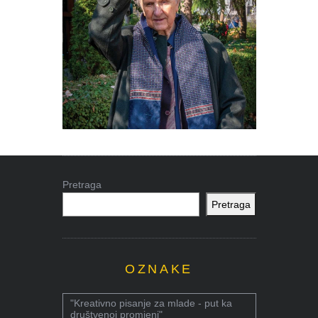
Pretraga
Pretraga
OZNAKE
"Kreativno pisanje za mlade - put ka
društvenoj promjeni"