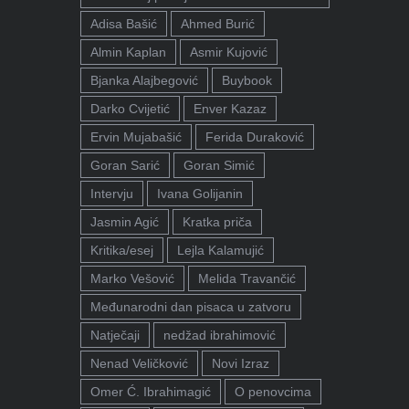
Adisa Bašić
Ahmed Burić
Almin Kaplan
Asmir Kujović
Bjanka Alajbegović
Buybook
Darko Cvijetić
Enver Kazaz
Ervin Mujabašić
Ferida Duraković
Goran Sarić
Goran Simić
Intervju
Ivana Golijanin
Jasmin Agić
Kratka priča
Kritika/esej
Lejla Kalamujić
Marko Vešović
Melida Travančić
Međunarodni dan pisaca u zatvoru
Natječaji
nedžad ibrahimović
Nenad Veličković
Novi Izraz
Omer Ć. Ibrahimagić
O penovcima