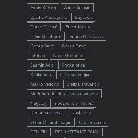
Almin Kaplan
Asmir Kujović
Bjanka Alajbegović
Buybook
Darko Cvijetić
Enver Kazaz
Ervin Mujabašić
Ferida Duraković
Goran Sarić
Goran Simić
Intervju
Ivana Golijanin
Jasmin Agić
Kratka priča
Kritika/esej
Lejla Kalamujić
Marko Vešović
Melida Travančić
Međunarodni dan pisaca u zatvoru
Natječaji
nedžad ibrahimović
Nenad Veličković
Novi Izraz
Omer Ć. Ibrahimagić
O penovcima
PEN BiH
PEN INTERNATIONAL