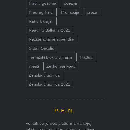
Pisci u gostima
poezija
Predrag Finci
Promocije
proza
Rat u Ukrajini
Reading Balkans 2021
Rezidencijalne stipendije
Srđan Sekulić
Tematski blok o Ukrajini
Traduki
vijesti
Željko Ivanković
Ženska čitaonica
Ženska čitaonica 2021
P.E.N.
Penbih.ba je web platforma na kojoj
tekstove samostalno i samoinicijativno