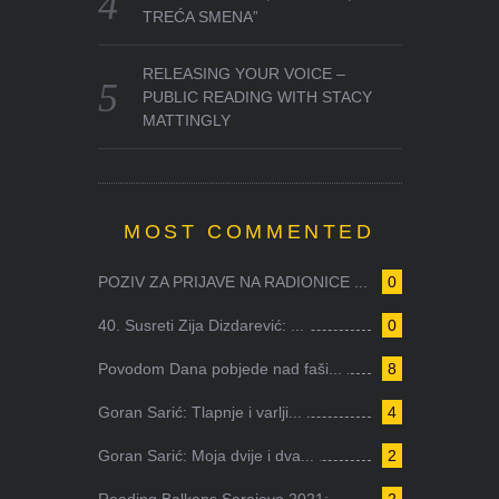
TREĆA SMENA”
RELEASING YOUR VOICE –
PUBLIC READING WITH STACY
MATTINGLY
MOST COMMENTED
POZIV ZA PRIJAVE NA RADIONICE ...
0
40. Susreti Zija Dizdarević: ...
0
Povodom Dana pobjede nad faši...
8
Goran Sarić: Tlapnje i varlji...
4
Goran Sarić: Moja dvije i dva...
2