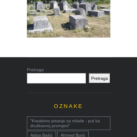
Pretraga
Pretraga
OZNAKE
"Kreativno pisanje za mlade - put ka
društvenoj promjeni"
Adisa Bašić
Ahmed Burić