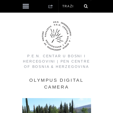
P.E.N. CENTAR U BOSNI I
HERCEGOVINI | PEN CENTRE
OF BOSNIA & HERZEGOVINA
OLYMPUS DIGITAL
CAMERA