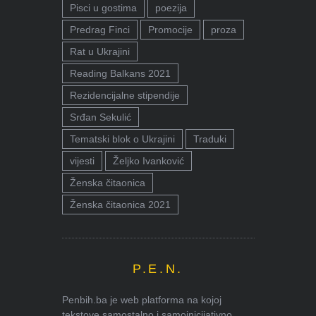
Pisci u gostima
poezija
Predrag Finci
Promocije
proza
Rat u Ukrajini
Reading Balkans 2021
Rezidencijalne stipendije
Srđan Sekulić
Tematski blok o Ukrajini
Traduki
vijesti
Željko Ivanković
Ženska čitaonica
Ženska čitaonica 2021
P.E.N.
Penbih.ba je web platforma na kojoj
tekstove samostalno i samoinicijativno