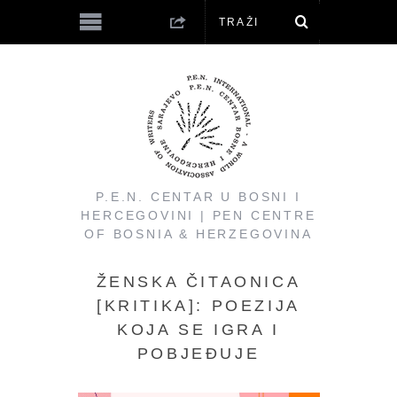
P.E.N. CENTAR U BOSNI I
HERCEGOVINI | PEN CENTRE
OF BOSNIA & HERZEGOVINA
ŽENSKA ČITAONICA
[KRITIKA]: POEZIJA
KOJA SE IGRA I
POBJEĐUJE