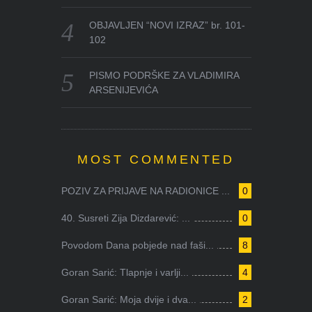
OBJAVLJEN “NOVI IZRAZ” br. 101-
102
PISMO PODRŠKE ZA VLADIMIRA
ARSENIJEVIĆA
MOST COMMENTED
POZIV ZA PRIJAVE NA RADIONICE ...
0
40. Susreti Zija Dizdarević: ...
0
Povodom Dana pobjede nad faši...
8
Goran Sarić: Tlapnje i varlji...
4
Goran Sarić: Moja dvije i dva...
2