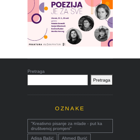
Pretraga
Pretraga
OZNAKE
"Kreativno pisanje za mlade - put ka
društvenoj promjeni"
Adisa Bašić
Ahmed Burić