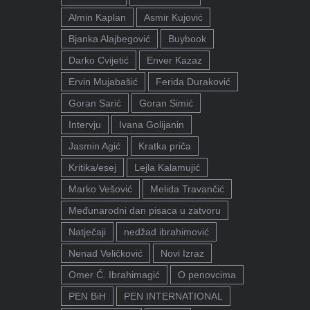
Almin Kaplan
Asmir Kujović
Bjanka Alajbegović
Buybook
Darko Cvijetić
Enver Kazaz
Ervin Mujabašić
Ferida Duraković
Goran Sarić
Goran Simić
Intervju
Ivana Golijanin
Jasmin Agić
Kratka priča
Kritika/esej
Lejla Kalamujić
Marko Vešović
Melida Travančić
Međunarodni dan pisaca u zatvoru
Natječaji
nedžad ibrahimović
Nenad Veličković
Novi Izraz
Omer Ć. Ibrahimagić
O penovcima
PEN BiH
PEN INTERNATIONAL