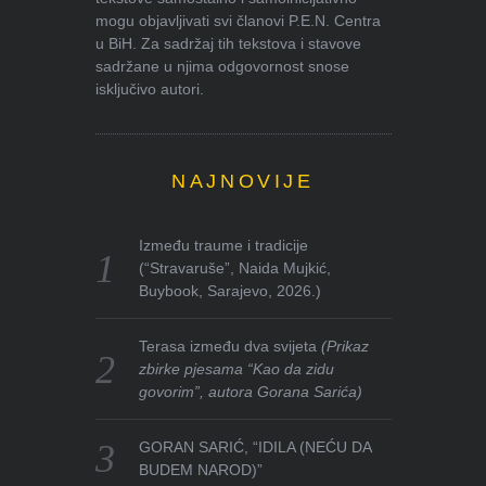
mogu objavljivati svi članovi P.E.N. Centra
u BiH. Za sadržaj tih tekstova i stavove
sadržane u njima odgovornost snose
isključivo autori.
NAJNOVIJE
Između traume i tradicije
(“Stravaruše”, Naida Mujkić,
Buybook, Sarajevo, 2026.)
Terasa između dva svijeta
(Prikaz
zbirke pjesama “Kao da zidu
govorim”, autora Gorana Sarića)
GORAN SARIĆ, “IDILA (NEĆU DA
BUDEM NAROD)”