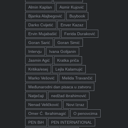
Almin Kaplan
Asmir Kujović
Bjanka Alajbegović
Buybook
Darko Cvijetić
Enver Kazaz
Ervin Mujabašić
Ferida Duraković
Goran Sarić
Goran Simić
Intervju
Ivana Golijanin
Jasmin Agić
Kratka priča
Kritika/esej
Lejla Kalamujić
Marko Vešović
Melida Travančić
Međunarodni dan pisaca u zatvoru
Natječaji
nedžad ibrahimović
Nenad Veličković
Novi Izraz
Omer Ć. Ibrahimagić
O penovcima
PEN BiH
PEN INTERNATIONAL