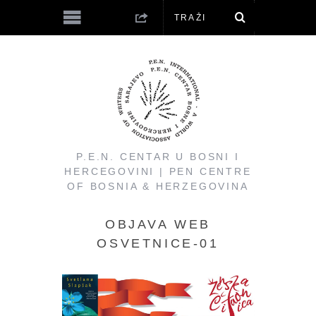
P.E.N. CENTAR U BOSNI I
HERCEGOVINI | PEN CENTRE
OF BOSNIA & HERZEGOVINA
OBJAVA WEB
OSVETNICE-01