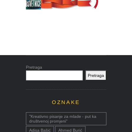
Pretraga
Pretraga
OZNAKE
"Kreativno pisanje za mlade - put ka
društvenoj promjeni"
Adisa Bašić
Ahmed Burić