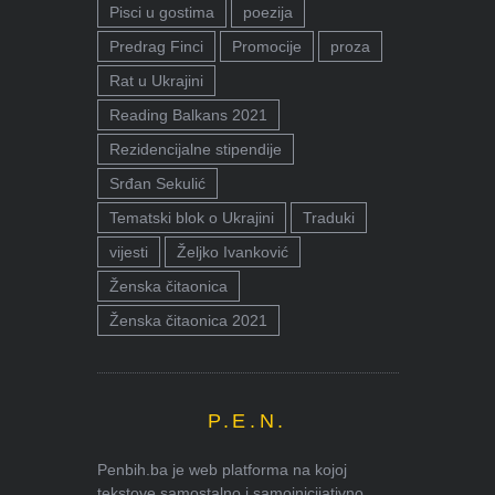
Pisci u gostima
poezija
Predrag Finci
Promocije
proza
Rat u Ukrajini
Reading Balkans 2021
Rezidencijalne stipendije
Srđan Sekulić
Tematski blok o Ukrajini
Traduki
vijesti
Željko Ivanković
Ženska čitaonica
Ženska čitaonica 2021
P.E.N.
Penbih.ba je web platforma na kojoj
tekstove samostalno i samoinicijativno