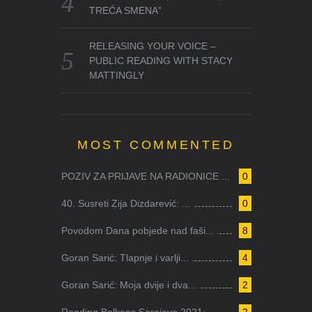
TREĆA SMENA”
RELEASING YOUR VOICE –
PUBLIC READING WITH STACY
MATTINGLY
MOST COMMENTED
POZIV ZA PRIJAVE NA RADIONICE ...
0
40. Susreti Zija Dizdarević: ...
0
Povodom Dana pobjede nad faši...
8
Goran Sarić: Tlapnje i varlji...
4
Goran Sarić: Moja dvije i dva...
2