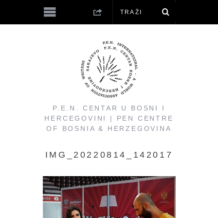
P.E.N. CENTAR U BOSNI I
HERCEGOVINI | PEN CENTRE
OF BOSNIA & HERZEGOVINA
IMG_20220814_142017