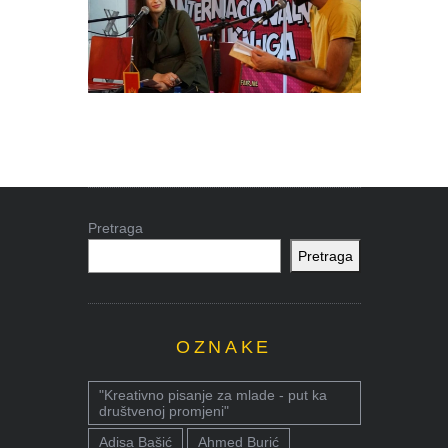
Pretraga
Pretraga
OZNAKE
"Kreativno pisanje za mlade - put ka
društvenoj promjeni"
Adisa Bašić
Ahmed Burić