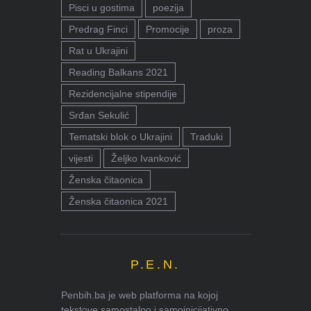
Pisci u gostima
poezija
Predrag Finci
Promocije
proza
Rat u Ukrajini
Reading Balkans 2021
Rezidencijalne stipendije
Srđan Sekulić
Tematski blok o Ukrajini
Traduki
vijesti
Željko Ivanković
Ženska čitaonica
Ženska čitaonica 2021
P.E.N.
Penbih.ba je web platforma na kojoj
tekstove samostalno i samoinicijativno