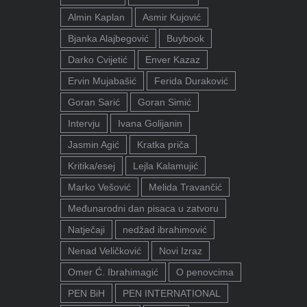
Almin Kaplan
Asmir Kujović
Bjanka Alajbegović
Buybook
Darko Cvijetić
Enver Kazaz
Ervin Mujabašić
Ferida Duraković
Goran Sarić
Goran Simić
Intervju
Ivana Golijanin
Jasmin Agić
Kratka priča
Kritika/esej
Lejla Kalamujić
Marko Vešović
Melida Travančić
Međunarodni dan pisaca u zatvoru
Natječaji
nedžad ibrahimović
Nenad Veličković
Novi Izraz
Omer Ć. Ibrahimagić
O penovcima
PEN BiH
PEN INTERNATIONAL