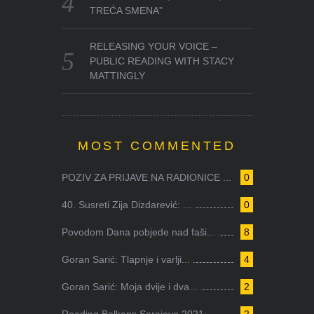
TREĆA SMENA”
RELEASING YOUR VOICE –
PUBLIC READING WITH STACY
MATTINGLY
MOST COMMENTED
POZIV ZA PRIJAVE NA RADIONICE ...
0
40. Susreti Zija Dizdarević: ...
0
Povodom Dana pobjede nad faši...
8
Goran Sarić: Tlapnje i varlji...
4
Goran Sarić: Moja dvije i dva...
2