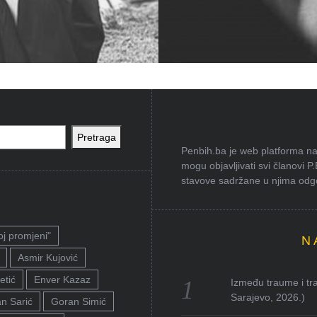
Pretraga
Penbih.ba je web platforma na 
mogu objavljivati svi članovi P
stavove sadržane u njima odgov
oj promjeni"
N
Asmir Kujović
etić
Enver Kazaz
Između traume i tra
Sarajevo, 2026.)
n Sarić
Goran Simić