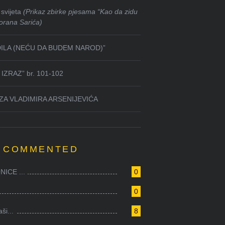
svijeta
(Prikaz zbirke pjesama “Kao da zidu
orana Sarića)
DILA (NEĆU DA BUDEM NAROD)”
IZRAZ” br. 101-102
ZA VLADIMIRA ARSENIJEVIĆA
 COMMENTED
ICE ...
0
0
i...
8