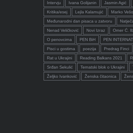
Intervju
Ivana Golijanin
Jasmin Agić
Kritika/esej
Lejla Kalamujić
Marko Vešo
Međunarodni dan pisaca u zatvoru
Natječa
Nenad Veličković
Novi Izraz
Omer Ć. I
O penovcima
PEN BiH
PEN INTERNA
Pisci u gostima
poezija
Predrag Finci
Rat u Ukrajini
Reading Balkans 2021
R
Srđan Sekulić
Tematski blok o Ukrajini
Željko Ivanković
Ženska čitaonica
Žens