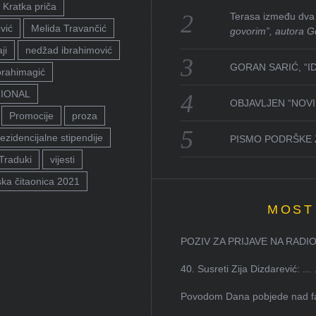
Kratka priča
Terasa između dva 
vić
Melida Travančić
govorim”, autora G
ji
nedžad ibrahimović
GORAN SARIĆ, “I
brahimagić
TIONAL
OBJAVLJEN “NOVI 
Promocije
proza
ezidencijalne stipendije
PISMO PODRŠKE 
Traduki
vijesti
ka čitaonica 2021
MOST
POZIV ZA PRIJAVE NA RADION
40. Susreti Zija Dizdarević: ...
Povodom Dana pobjede nad faš