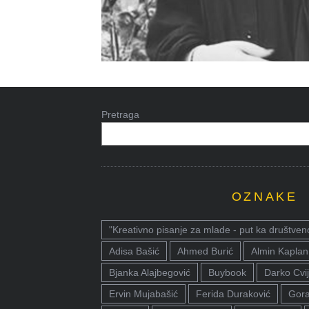
Pretraga
OZNAKE
"Kreativno pisanje za mlade - put ka društven
Adisa Bašić
Ahmed Burić
Almin Kaplan
Bjanka Alajbegović
Buybook
Darko Cvij
Ervin Mujabašić
Ferida Duraković
Gora