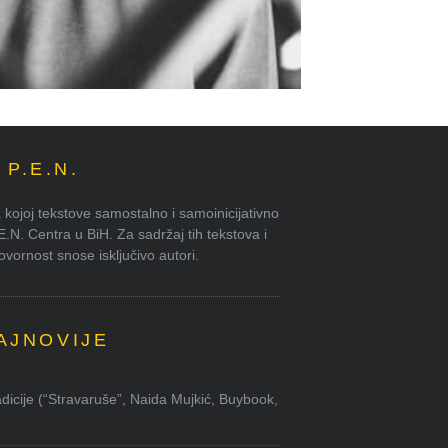
P.E.N.
kojoj tekstove samostalno i samoinicijativno
.E.N. Centra u BiH. Za sadržaj tih tekstova i
ornost snose isključivo autori.
AJNOVIJE
dicije (“Stravaruše”, Naida Mujkić, Buybook,