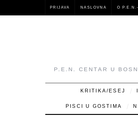
PRIJAVA
NASLOVNA
O P.E.N.
P.E.N. CENTAR U BOS
KRITIKA/ESEJ
PISCI U GOSTIMA
N