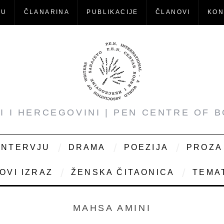
-U
ČLANARINA
PUBLIKACIJE
ČLANOVI
KON
NI I HERCEGOVINI | PEN CENTRE OF 
INTERVJU
DRAMA
POEZIJA
PROZA
OVI IZRAZ
ŽENSKA ČITAONICA
TEMAT
MAHSA AMINI