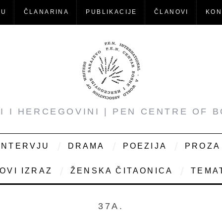
-U
ČLANARINA
PUBLIKACIJE
ČLANOVI
KON
NI I HERCEGOVINI | PEN CENTRE OF 
INTERVJU
DRAMA
POEZIJA
PROZA
OVI IZRAZ
ŽENSKA ČITAONICA
TEMAT
37A.