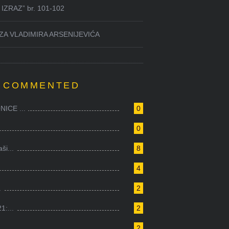
IZRAZ” br. 101-102
ZA VLADIMIRA ARSENIJEVIĆA
 COMMENTED
ICE ...
0
0
i...
8
4
.
2
1:...
2
2