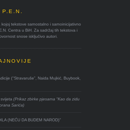
P.E.N.
kojoj tekstove samostalno i samoinicijativno
.E.N. Centra u BiH. Za sadržaj tih tekstova i
ornost snose isključivo autori.
AJNOVIJE
dicije (“Stravaruše”, Naida Mujkić, Buybook,
svijeta
(Prikaz zbirke pjesama “Kao da zidu
orana Sarića)
DILA (NEĆU DA BUDEM NAROD)”