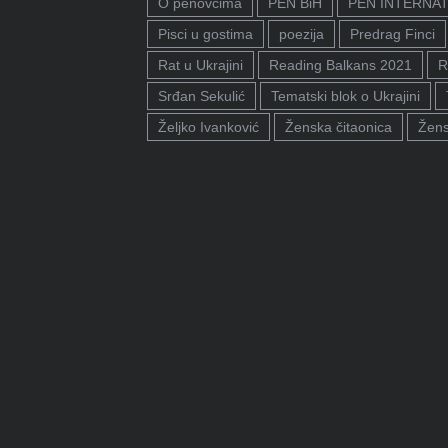
O penovcima
PEN BiH
PEN INTERNA
Pisci u gostima
poezija
Predrag Finci
Rat u Ukrajini
Reading Balkans 2021
R
Srđan Sekulić
Tematski blok o Ukrajini
Željko Ivanković
Ženska čitaonica
Žens