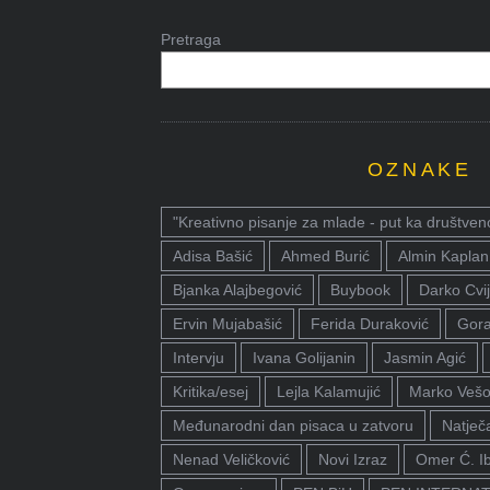
Pretraga
OZNAKE
"Kreativno pisanje za mlade - put ka društven
Adisa Bašić
Ahmed Burić
Almin Kaplan
Bjanka Alajbegović
Buybook
Darko Cvij
Ervin Mujabašić
Ferida Duraković
Gora
Intervju
Ivana Golijanin
Jasmin Agić
Kritika/esej
Lejla Kalamujić
Marko Vešo
Međunarodni dan pisaca u zatvoru
Natječa
Nenad Veličković
Novi Izraz
Omer Ć. I