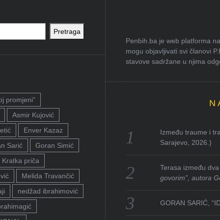
Pretraga
Penbih.ba je web platforma na 
mogu objavljivati svi članovi P
stavove sadržane u njima odgov
oj promjeni"
N
Asmir Kujović
etić
Enver Kazaz
Između traume i tra
Sarajevo, 2026.)
n Sarić
Goran Simić
Kratka priča
Terasa između dva 
vić
Melida Travančić
govorim”, autora G
ji
nedžad ibrahimović
GORAN SARIĆ, “I
brahimagić