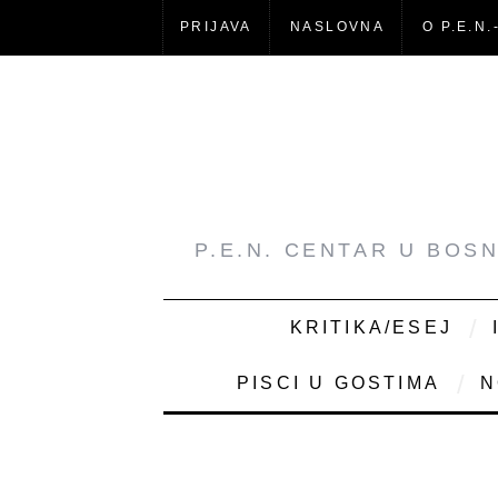
PRIJAVA
NASLOVNA
O P.E.N.
P.E.N. CENTAR U BOS
KRITIKA/ESEJ
PISCI U GOSTIMA
N