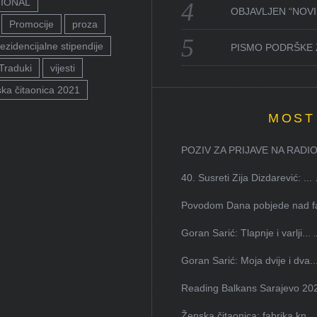
TIONAL
OBJAVLJEN “NOVI 
Promocije
proza
ezidencijalne stipendije
PISMO PODRŠKE 
Traduki
vijesti
ka čitaonica 2021
MOST
POZIV ZA PRIJAVE NA RADION
40. Susreti Zija Dizdarević: ...
Povodom Dana pobjede nad faš
Goran Sarić: Tlapnje i varlji...
Goran Sarić: Moja dvije i dva..
Reading Balkans Sarajevo 202
Ženska čitaonica: fabrika kn...