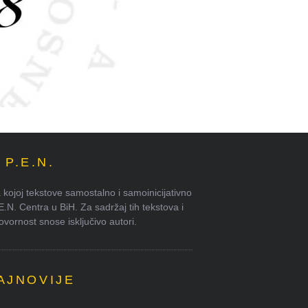
P.E.N.
kojoj tekstove samostalno i samoinicijativno
.E.N. Centra u BiH. Za sadržaj tih tekstova i
ornost snose isključivo autori.
AJNOVIJE