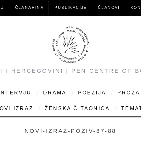
-U
ČLANARINA
PUBLIKACIJE
ČLANOVI
KON
NI I HERCEGOVINI | PEN CENTRE OF 
INTERVJU
DRAMA
POEZIJA
PROZA
OVI IZRAZ
ŽENSKA ČITAONICA
TEMAT
NOVI-IZRAZ-POZIV-87-88