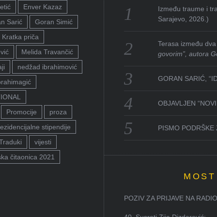
etić
Enver Kazaz
Između traume i tra
Sarajevo, 2026.)
n Sarić
Goran Simić
Kratka priča
Terasa između dva 
vić
Melida Travančić
govorim”, autora G
ji
nedžad ibrahimović
GORAN SARIĆ, “I
brahimagić
TIONAL
OBJAVLJEN “NOVI 
Promocije
proza
ezidencijalne stipendije
PISMO PODRŠKE 
Traduki
vijesti
ka čitaonica 2021
MOST
POZIV ZA PRIJAVE NA RADION