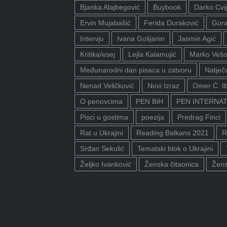
Bjanka Alajbegović
Buybook
Darko Cvij
Ervin Mujabašić
Ferida Duraković
Gora
Intervju
Ivana Golijanin
Jasmin Agić
Kritika/esej
Lejla Kalamujić
Marko Vešo
Međunarodni dan pisaca u zatvoru
Natječa
Nenad Veličković
Novi Izraz
Omer Ć. I
O penovcima
PEN BiH
PEN INTERNA
Pisci u gostima
poezija
Predrag Finci
Rat u Ukrajini
Reading Balkans 2021
R
Srđan Sekulić
Tematski blok o Ukrajini
Željko Ivanković
Ženska čitaonica
Žens