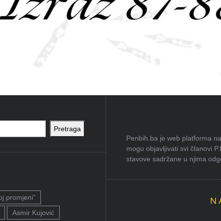
Pretraga
Penbih.ba je web platforma na 
mogu objavljivati svi članovi P
stavove sadržane u njima odgov
oj promjeni"
N
Asmir Kujović