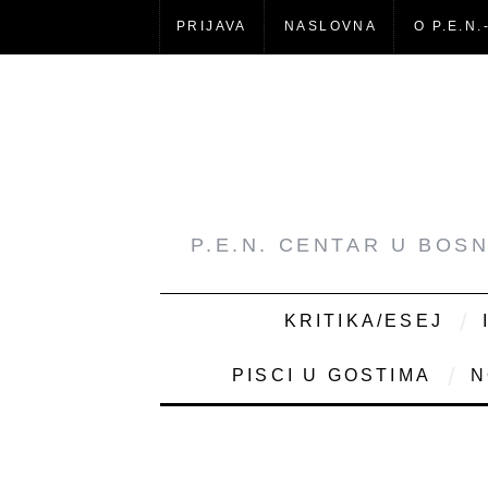
PRIJAVA
NASLOVNA
O P.E.N.
P.E.N. CENTAR U BOS
KRITIKA/ESEJ
PISCI U GOSTIMA
N