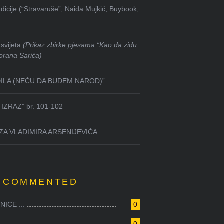
dicije (“Stravaruše”, Naida Mujkić, Buybook,
svijeta
(Prikaz zbirke pjesama “Kao da zidu
orana Sarića)
DILA (NEĆU DA BUDEM NAROD)”
IZRAZ” br. 101-102
ZA VLADIMIRA ARSENIJEVIĆA
 COMMENTED
ICE ...
0