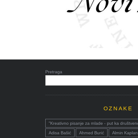
Pretraga
OZNAKE
"Kreativno pisanje za mlade - put ka društven
Adisa Bašić
Ahmed Burić
Almin Kaplan