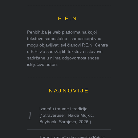
P.E.N.
Penbih.ba je web platforma na kojoj
tekstove samostalno i samoinicijativno
mogu objavljivati svi članovi P.E.N. Centra
u BiH. Za sadržaj tih tekstova i stavove
sadržane u njima odgovornost snose
isključivo autori.
NAJNOVIJE
Između traume i tradicije
(“Stravaruše”, Naida Mujkić,
Buybook, Sarajevo, 2026.)
Terasa između dva svijeta
(Prikaz