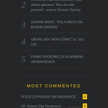
zbirke pjesama “Kao da zidu
govorim”, autora Gorana Sarića)
GORAN SARIĆ, “IDILA (NEĆU DA
BUDEM NAROD)”
OBJAVLJEN “NOVI IZRAZ” br. 101-
102
PISMO PODRŠKE ZA VLADIMIRA
ARSENIJEVIĆA
MOST COMMENTED
POZIV ZA PRIJAVE NA RADIONICE ...
0
40. Susreti Zija Dizdarević: ...
0