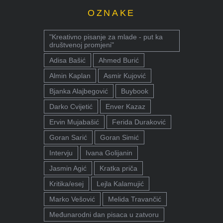
OZNAKE
"Kreativno pisanje za mlade - put ka
društvenoj promjeni"
Adisa Bašić
Ahmed Burić
Almin Kaplan
Asmir Kujović
Bjanka Alajbegović
Buybook
Darko Cvijetić
Enver Kazaz
Ervin Mujabašić
Ferida Duraković
Goran Sarić
Goran Simić
Intervju
Ivana Golijanin
Jasmin Agić
Kratka priča
Kritika/esej
Lejla Kalamujić
Marko Vešović
Melida Travančić
Međunarodni dan pisaca u zatvoru