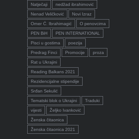
Natječaji
nedžad ibrahimović
Nenad Veličković
Novi Izraz
Omer Ć. Ibrahimagić
O penovcima
PEN BiH
PEN INTERNATIONAL
Pisci u gostima
poezija
Predrag Finci
Promocije
proza
Rat u Ukrajini
Reading Balkans 2021
Rezidencijalne stipendije
Srđan Sekulić
Tematski blok o Ukrajini
Traduki
vijesti
Željko Ivanković
Ženska čitaonica
Ženska čitaonica 2021