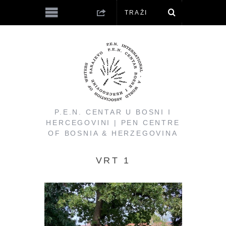
P.E.N. CENTAR U BOSNI I
HERCEGOVINI | PEN CENTRE
OF BOSNIA & HERZEGOVINA
VRT 1