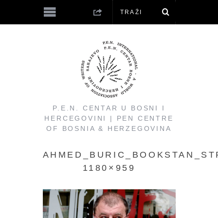
P.E.N. CENTAR U BOSNI I
HERCEGOVINI | PEN CENTRE
OF BOSNIA & HERZEGOVINA
AHMED_BURIC_BOOKSTAN_ST
1180×959