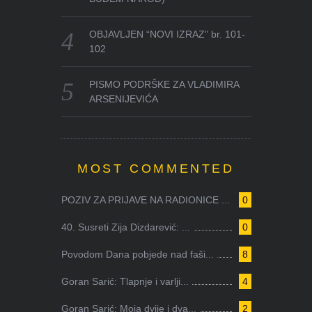
OBJAVLJEN “NOVI IZRAZ” br. 101-
102
PISMO PODRŠKE ZA VLADIMIRA
ARSENIJEVIĆA
MOST COMMENTED
POZIV ZA PRIJAVE NA RADIONICE ...
0
40. Susreti Zija Dizdarević: ...
0
Povodom Dana pobjede nad faši...
8
Goran Sarić: Tlapnje i varlji...
4
Goran Sarić: Moja dvije i dva...
2