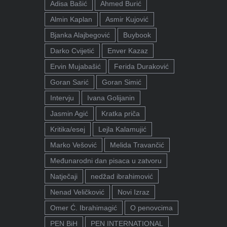
Adisa Bašić
Ahmed Burić
Almin Kaplan
Asmir Kujović
Bjanka Alajbegović
Buybook
Darko Cvijetić
Enver Kazaz
Ervin Mujabašić
Ferida Duraković
Goran Sarić
Goran Simić
Intervju
Ivana Golijanin
Jasmin Agić
Kratka priča
Kritika/esej
Lejla Kalamujić
Marko Vešović
Melida Travančić
Međunarodni dan pisaca u zatvoru
Natječaji
nedžad ibrahimović
Nenad Veličković
Novi Izraz
Omer Ć. Ibrahimagić
O penovcima
PEN BiH
PEN INTERNATIONAL