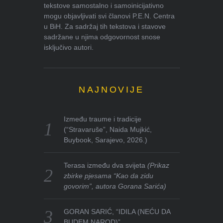
tekstove samostalno i samoinicijativno
mogu objavljivati svi članovi P.E.N. Centra
u BiH. Za sadržaj tih tekstova i stavove
sadržane u njima odgovornost snose
isključivo autori.
NAJNOVIJE
Između traume i tradicije
(“Stravaruše”, Naida Mujkić,
Buybook, Sarajevo, 2026.)
Terasa između dva svijeta
(Prikaz
zbirke pjesama “Kao da zidu
govorim”, autora Gorana Sarića)
GORAN SARIĆ, “IDILA (NEĆU DA
BUDEM NAROD)”