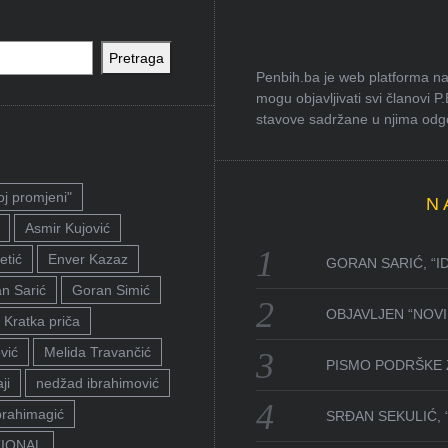
Pretraga
Penbih.ba je web platforma na 
mogu objavljivati svi članovi P
stavove sadržane u njima odgov
oj promjeni"
N
Asmir Kujović
etić
Enver Kazaz
GORAN SARIĆ, “I
n Sarić
Goran Simić
OBJAVLJEN “NOVI 
Kratka priča
vić
Melida Travančić
PISMO PODRŠKE 
ji
nedžad ibrahimović
brahimagić
SRĐAN SEKULIĆ,
TIONAL