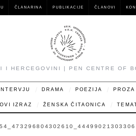
-U
ČLANARINA
PUBLIKACIJE
ČLANOVI
KON
NI I HERCEGOVINI | PEN CENTRE OF 
INTERVJU
DRAMA
POEZIJA
PROZA
OVI IZRAZ
ŽENSKA ČITAONICA
TEMAT
54_473296804302610_4449902130330