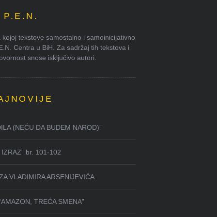
P.E.N.
kojoj tekstove samostalno i samoinicijativno
.E.N. Centra u BiH. Za sadržaj tih tekstova i
ornost snose isključivo autori.
AJNOVIJE
DILA (NEĆU DA BUDEM NAROD)”
IZRAZ” br. 101-102
ZA VLADIMIRA ARSENIJEVIĆA
 “AMAZON, TREĆA SMENA”