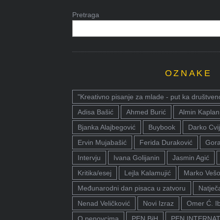
Pretraga
OZNAKE
"Kreativno pisanje za mlade - put ka društven
Adisa Bašić
Ahmed Burić
Almin Kaplan
Bjanka Alajbegović
Buybook
Darko Cvij
Ervin Mujabašić
Ferida Duraković
Gora
Intervju
Ivana Golijanin
Jasmin Agić
Kritika/esej
Lejla Kalamujić
Marko Vešo
Međunarodni dan pisaca u zatvoru
Natječa
Nenad Veličković
Novi Izraz
Omer Ć. I
O penovcima
PEN BiH
PEN INTERNA