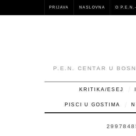
PRIJAVA
NASLOVNA
O P.E.N.
P.E.N. CENTAR U BOS
KRITIKA/ESEJ
PISCI U GOSTIMA
N
2997848