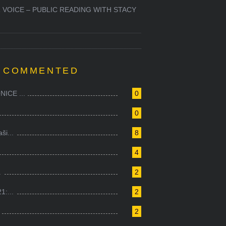
 VOICE – PUBLIC READING WITH STACY
 COMMENTED
ICE ...
0
0
i...
8
4
.
2
1:...
2
2