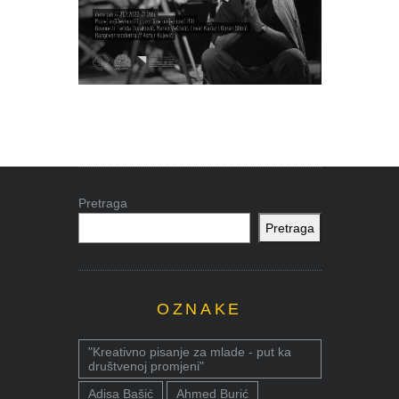
Pretraga
Pretraga
OZNAKE
"Kreativno pisanje za mlade - put ka
društvenoj promjeni"
Adisa Bašić
Ahmed Burić