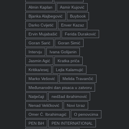
Almin Kaplan
Asmir Kujović
Bjanka Alajbegović
Buybook
Darko Cvijetić
Enver Kazaz
Ervin Mujabašić
Ferida Duraković
Goran Sarić
Goran Simić
Intervju
Ivana Golijanin
Jasmin Agić
Kratka priča
Kritika/esej
Lejla Kalamujić
Marko Vešović
Melida Travančić
Međunarodni dan pisaca u zatvoru
Natječaji
nedžad ibrahimović
Nenad Veličković
Novi Izraz
Omer Ć. Ibrahimagić
O penovcima
PEN BiH
PEN INTERNATIONAL