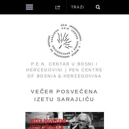
P.E.N. CENTAR U BOSNI I
HERCEGOVINI | PEN CENTRE
OF BOSNIA & HERZEGOVINA
VEČER POSVEĆENA
IZETU SARAJLIĆU