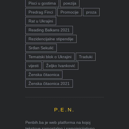
Pisci u gostima
poezija
Predrag Finci
Promocije
proza
Rat u Ukrajini
Reading Balkans 2021
Rezidencijalne stipendije
Srđan Sekulić
Tematski blok o Ukrajini
Traduki
vijesti
Željko Ivanković
Ženska čitaonica
Ženska čitaonica 2021
P.E.N.
Penbih.ba je web platforma na kojoj
tekstove samostalno i samoinicijativno