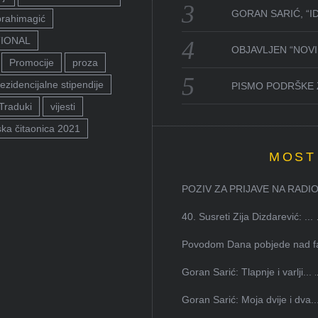
GORAN SARIĆ, “I
brahimagić
TIONAL
OBJAVLJEN “NOVI 
Promocije
proza
ezidencijalne stipendije
PISMO PODRŠKE 
Traduki
vijesti
ka čitaonica 2021
MOST
POZIV ZA PRIJAVE NA RADION
40. Susreti Zija Dizdarević: ...
Povodom Dana pobjede nad faš
Goran Sarić: Tlapnje i varlji...
Goran Sarić: Moja dvije i dva..