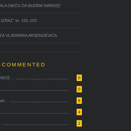
DILA (NEĆU DA BUDEM NAROD)”
IZRAZ” br. 101-102
ZA VLADIMIRA ARSENIJEVIĆA
 COMMENTED
ICE ...
0
0
i...
8
4
.
2