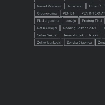
Nenad Veličković
Novi Izraz
Omer Ć. I
O penovcima
PEN BiH
PEN INTERNA
Pisci u gostima
poezija
Predrag Finci
Rat u Ukrajini
Reading Balkans 2021
R
Srđan Sekulić
Tematski blok o Ukrajini
Željko Ivanković
Ženska čitaonica
Žens