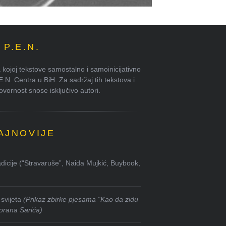
P.E.N.
kojoj tekstove samostalno i samoinicijativno
.E.N. Centra u BiH. Za sadržaj tih tekstova i
ornost snose isključivo autori.
AJNOVIJE
dicije (“Stravaruše”, Naida Mujkić, Buybook,
svijeta
(Prikaz zbirke pjesama “Kao da zidu
orana Sarića)