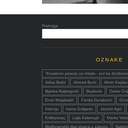
Pretraga
OZNAKE
"Kreativno pisanje za mlade - put ka društven
Adisa Bašić
Ahmed Burić
Almin Kaplan
Bjanka Alajbegović
Buybook
Darko Cvij
Ervin Mujabašić
Ferida Duraković
Gora
Intervju
Ivana Golijanin
Jasmin Agić
Kritika/esej
Lejla Kalamujić
Marko Vešo
Međunarodni dan pisaca u zatvoru
Natječa