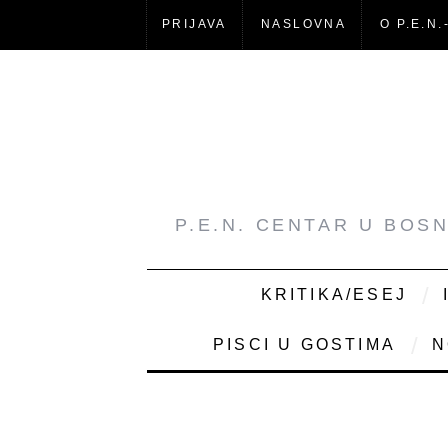
PRIJAVA
NASLOVNA
O P.E.N.
P.E.N. CENTAR U BOS
KRITIKA/ESEJ
PISCI U GOSTIMA
N