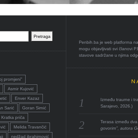
Pretraga
Penbih.ba je web platforma na 
mogu objavljivati svi članovi P
stavove sadržane u njima odgov
oj promjeni"
N
Asmir Kujović
etić
Enver Kazaz
Između traume i tra
Sarajevo, 2026.)
n Sarić
Goran Simić
Kratka priča
Terasa između dva 
vić
Melida Travančić
govorim”, autora G
ji
nedžad ibrahimović