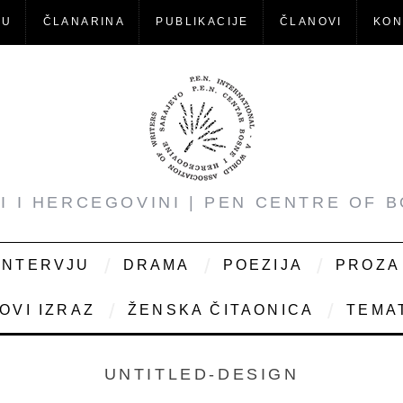
-U
ČLANARINA
PUBLIKACIJE
ČLANOVI
KON
NI I HERCEGOVINI | PEN CENTRE OF 
INTERVJU
DRAMA
POEZIJA
PROZA
OVI IZRAZ
ŽENSKA ČITAONICA
TEMAT
UNTITLED-DESIGN