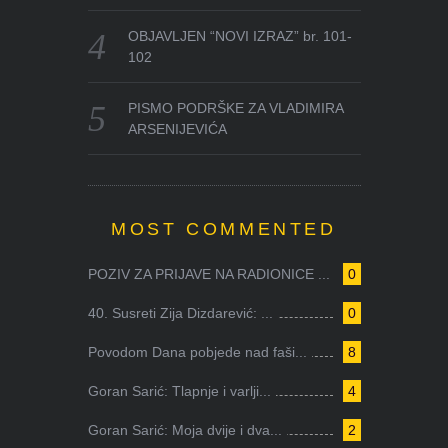
OBJAVLJEN “NOVI IZRAZ” br. 101-
102
PISMO PODRŠKE ZA VLADIMIRA
ARSENIJEVIĆA
MOST COMMENTED
POZIV ZA PRIJAVE NA RADIONICE ...
0
40. Susreti Zija Dizdarević: ...
0
Povodom Dana pobjede nad faši...
8
Goran Sarić: Tlapnje i varlji...
4
Goran Sarić: Moja dvije i dva...
2