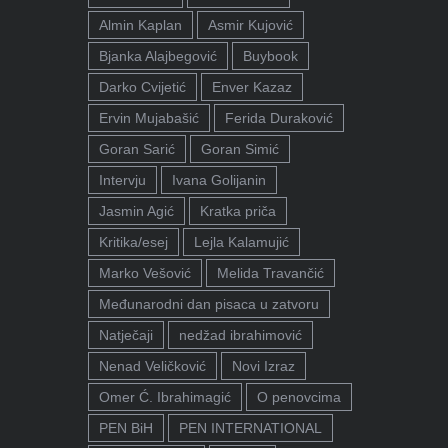
Almin Kaplan
Asmir Kujović
Bjanka Alajbegović
Buybook
Darko Cvijetić
Enver Kazaz
Ervin Mujabašić
Ferida Duraković
Goran Sarić
Goran Simić
Intervju
Ivana Golijanin
Jasmin Agić
Kratka priča
Kritika/esej
Lejla Kalamujić
Marko Vešović
Melida Travančić
Međunarodni dan pisaca u zatvoru
Natječaji
nedžad ibrahimović
Nenad Veličković
Novi Izraz
Omer Ć. Ibrahimagić
O penovcima
PEN BiH
PEN INTERNATIONAL