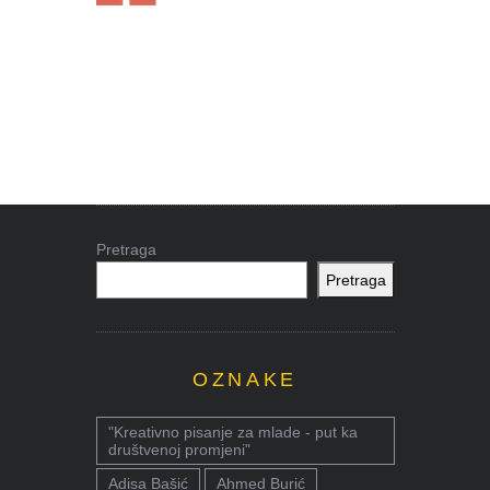
Pretraga
Pretraga
OZNAKE
"Kreativno pisanje za mlade - put ka
društvenoj promjeni"
Adisa Bašić
Ahmed Burić