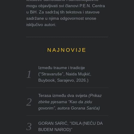
mogu objavljivati svi članovi P.E.N. Centra
u BiH. Za sadržaj tih tekstova i stavove
sadržane u njima odgovornost snose
isključivo autori.
NAJNOVIJE
Između traume i tradicije
(“Stravaruše”, Naida Mujkić,
Buybook, Sarajevo, 2026.)
Terasa između dva svijeta
(Prikaz
zbirke pjesama “Kao da zidu
govorim”, autora Gorana Sarića)
GORAN SARIĆ, “IDILA (NEĆU DA
BUDEM NAROD)”