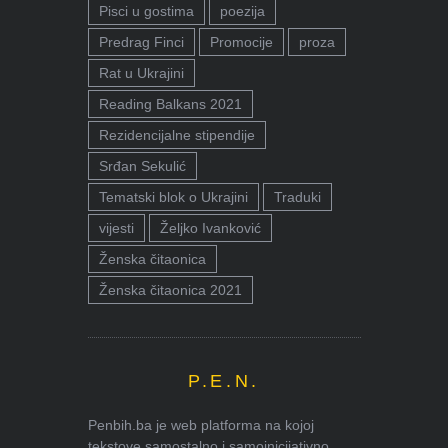
Pisci u gostima
poezija
Predrag Finci
Promocije
proza
Rat u Ukrajini
Reading Balkans 2021
Rezidencijalne stipendije
Srđan Sekulić
Tematski blok o Ukrajini
Traduki
vijesti
Željko Ivanković
Ženska čitaonica
Ženska čitaonica 2021
P.E.N.
Penbih.ba je web platforma na kojoj
tekstove samostalno i samoinicijativno