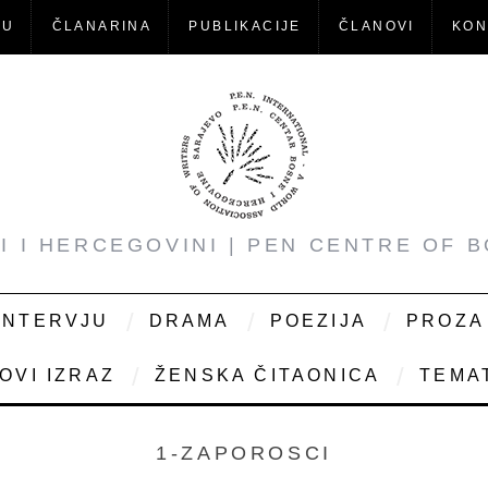
-U
ČLANARINA
PUBLIKACIJE
ČLANOVI
KON
NI I HERCEGOVINI | PEN CENTRE OF 
INTERVJU
DRAMA
POEZIJA
PROZA
OVI IZRAZ
ŽENSKA ČITAONICA
TEMAT
1-ZAPOROSCI