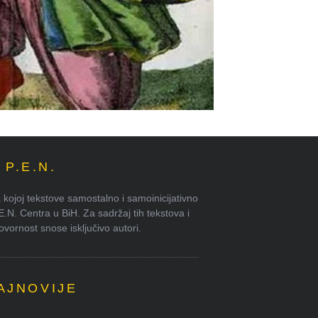
P.E.N.
kojoj tekstove samostalno i samoinicijativno
.E.N. Centra u BiH. Za sadržaj tih tekstova i
ornost snose isključivo autori.
AJNOVIJE