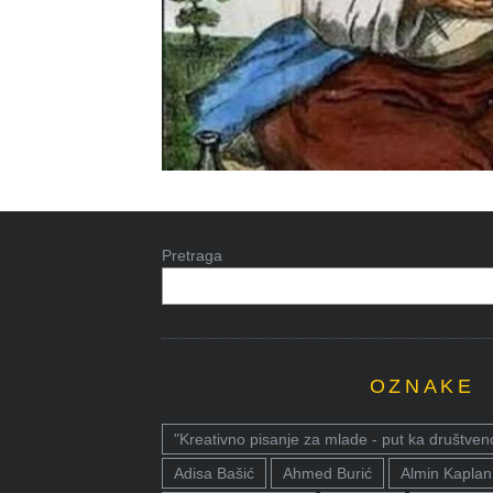
Pretraga
OZNAKE
"Kreativno pisanje za mlade - put ka društven
Adisa Bašić
Ahmed Burić
Almin Kaplan