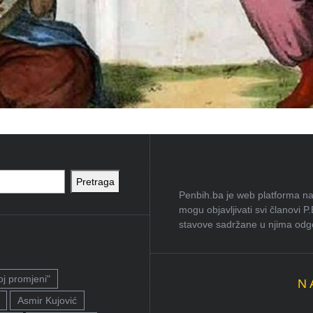
Pretraga
Penbih.ba je web platforma na 
mogu objavljivati svi članovi P
stavove sadržane u njima odgov
oj promjeni"
N
Asmir Kujović