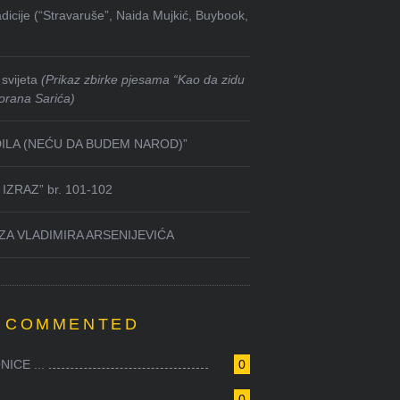
dicije (“Stravaruše”, Naida Mujkić, Buybook,
svijeta
(Prikaz zbirke pjesama “Kao da zidu
orana Sarića)
DILA (NEĆU DA BUDEM NAROD)”
IZRAZ” br. 101-102
ZA VLADIMIRA ARSENIJEVIĆA
 COMMENTED
ICE ...
0
0