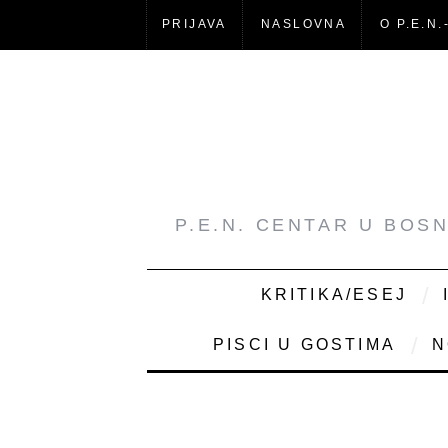
PRIJAVA
NASLOVNA
O P.E.N.
P.E.N. CENTAR U BOS
KRITIKA/ESEJ
PISCI U GOSTIMA
N