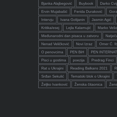
Bjanka Alajbegović
Buybook
Darko Cvij
Ervin Mujabašić
Ferida Duraković
Gora
Intervju
Ivana Golijanin
Jasmin Agić
Kritika/esej
Lejla Kalamujić
Marko Vešo
Međunarodni dan pisaca u zatvoru
Natječa
Nenad Veličković
Novi Izraz
Omer Ć. I
O penovcima
PEN BiH
PEN INTERNA
Pisci u gostima
poezija
Predrag Finci
Rat u Ukrajini
Reading Balkans 2021
R
Srđan Sekulić
Tematski blok o Ukrajini
Željko Ivanković
Ženska čitaonica
Žens