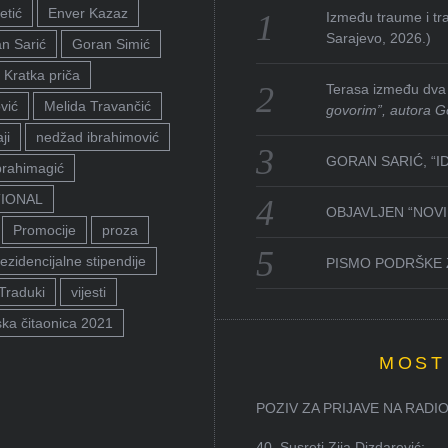
etić
Enver Kazaz
Između traume i tra
Sarajevo, 2026.)
n Sarić
Goran Simić
Kratka priča
Terasa između dva 
vić
Melida Travančić
govorim”, autora G
ji
nedžad ibrahimović
GORAN SARIĆ, “I
brahimagić
TIONAL
OBJAVLJEN “NOVI 
Promocije
proza
ezidencijalne stipendije
PISMO PODRŠKE 
Traduki
vijesti
ka čitaonica 2021
MOST
POZIV ZA PRIJAVE NA RADION
40. Susreti Zija Dizdarević: ...