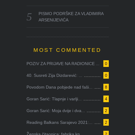
PISMO PODRŠKE ZA VLADIMIRA
ARSENIJEVIĆA
MOST COMMENTED
POZIV ZA PRIJAVE NA RADIONICE ...
0
40. Susreti Zija Dizdarević: ...
0
Povodom Dana pobjede nad faši...
8
Goran Sarić: Tlapnje i varlji...
4
Goran Sarić: Moja dvije i dva...
2
Reading Balkans Sarajevo 2021:...
2
Ženska čitaonica: fabrika kn...
2