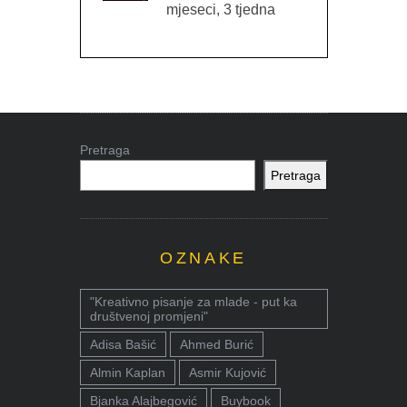
mjeseci, 3 tjedna
Pretraga
Pretraga
OZNAKE
"Kreativno pisanje za mlade - put ka
društvenoj promjeni"
Adisa Bašić
Ahmed Burić
Almin Kaplan
Asmir Kujović
Bjanka Alajbegović
Buybook