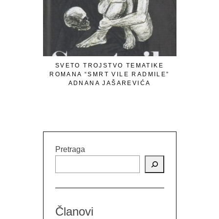
SVETO TROJSTVO TEMATIKE
LJETOPI
ROMANA “SMRT VILE RADMILE”
JEZE
ADNANA JAŠAREVIĆA
Pretraga
Članovi