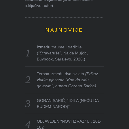
isključivo autori.
NAJNOVIJE
Između traume i tradicije
(“Stravaruše”, Naida Mujkić,
Buybook, Sarajevo, 2026.)
Terasa između dva svijeta
(Prikaz
zbirke pjesama “Kao da zidu
govorim”, autora Gorana Sarića)
GORAN SARIĆ, “IDILA (NEĆU DA
BUDEM NAROD)”
OBJAVLJEN “NOVI IZRAZ” br. 101-
102