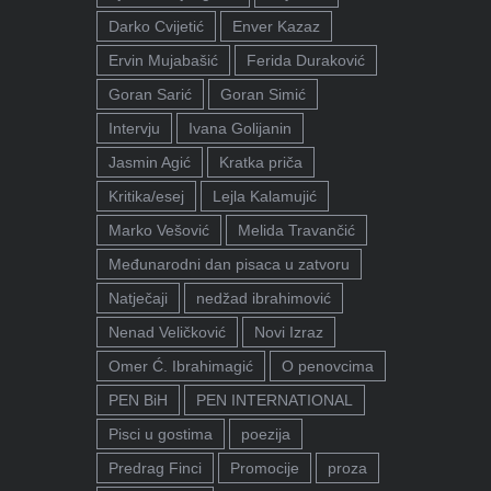
Darko Cvijetić
Enver Kazaz
Ervin Mujabašić
Ferida Duraković
Goran Sarić
Goran Simić
Intervju
Ivana Golijanin
Jasmin Agić
Kratka priča
Kritika/esej
Lejla Kalamujić
Marko Vešović
Melida Travančić
Međunarodni dan pisaca u zatvoru
Natječaji
nedžad ibrahimović
Nenad Veličković
Novi Izraz
Omer Ć. Ibrahimagić
O penovcima
PEN BiH
PEN INTERNATIONAL
Pisci u gostima
poezija
Predrag Finci
Promocije
proza