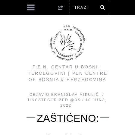
P.E.N. CENTAR U BOSNI I
HERCEGOVINI | PEN CENTRE
OF BOSNIA & HERZEGOVINA
OBJAVIO
BRANISLAV MIKULIĆ
UNCATEGORIZED @BS
10 JUNA,
2022
ZAŠTIĆENO: