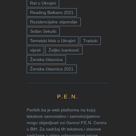
Rat u Ukrajini
Reading Balkans 2021
Rezidencijalne stipendije
Srđan Sekulić
Tematski blok o Ukrajini
Traduki
vijesti
Željko Ivanković
Ženska čitaonica
Ženska čitaonica 2021
P.E.N.
Penbih.ba je web platforma na kojoj
tekstove samostalno i samoinicijativno
mogu objavljivati svi članovi P.E.N. Centra
u BiH. Za sadržaj tih tekstova i stavove
sadržane u njima odgovornost snose