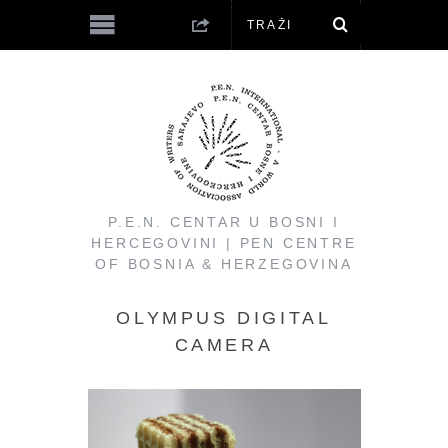
P.E.N. CENTAR U BOSNI I
HERCEGOVINI | PEN CENTRE
OF BOSNIA & HERZEGOVINA
OLYMPUS DIGITAL
CAMERA