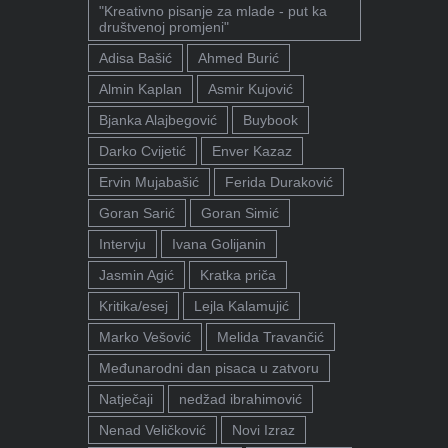
"Kreativno pisanje za mlade - put ka
društvenoj promjeni"
Adisa Bašić
Ahmed Burić
Almin Kaplan
Asmir Kujović
Bjanka Alajbegović
Buybook
Darko Cvijetić
Enver Kazaz
Ervin Mujabašić
Ferida Duraković
Goran Sarić
Goran Simić
Intervju
Ivana Golijanin
Jasmin Agić
Kratka priča
Kritika/esej
Lejla Kalamujić
Marko Vešović
Melida Travančić
Međunarodni dan pisaca u zatvoru
Natječaji
nedžad ibrahimović
Nenad Veličković
Novi Izraz