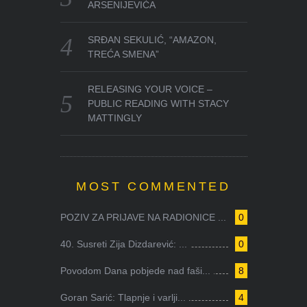
ARSENIJEVIĆA
SRĐAN SEKULIĆ, “AMAZON,
TREĆA SMENA”
RELEASING YOUR VOICE –
PUBLIC READING WITH STACY
MATTINGLY
MOST COMMENTED
POZIV ZA PRIJAVE NA RADIONICE ...
0
40. Susreti Zija Dizdarević: ...
0
Povodom Dana pobjede nad faši...
8
Goran Sarić: Tlapnje i varlji...
4