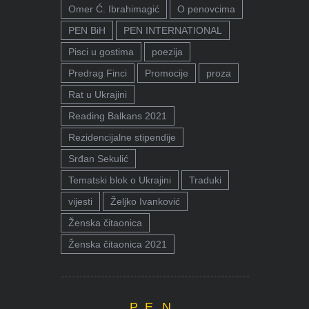
Omer Ć. Ibrahimagić
O penovcima
PEN BiH
PEN INTERNATIONAL
Pisci u gostima
poezija
Predrag Finci
Promocije
proza
Rat u Ukrajini
Reading Balkans 2021
Rezidencijalne stipendije
Srđan Sekulić
Tematski blok o Ukrajini
Traduki
vijesti
Željko Ivanković
Ženska čitaonica
Ženska čitaonica 2021
P.E.N.