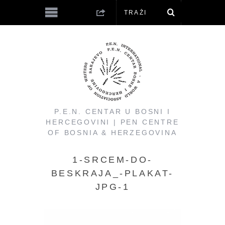
P.E.N. CENTAR U BOSNI I
HERCEGOVINI | PEN CENTRE
OF BOSNIA & HERZEGOVINA
1-SRCEM-DO-
BESKRAJA_-PLAKAT-
JPG-1