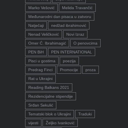
Marko Vešović
Melida Travančić
Međunarodni dan pisaca u zatvoru
Natječaji
nedžad ibrahimović
Nenad Veličković
Novi Izraz
Omer Ć. Ibrahimagić
O penovcima
PEN BiH
PEN INTERNATIONAL
Pisci u gostima
poezija
Predrag Finci
Promocije
proza
Rat u Ukrajini
Reading Balkans 2021
Rezidencijalne stipendije
Srđan Sekulić
Tematski blok o Ukrajini
Traduki
vijesti
Željko Ivanković