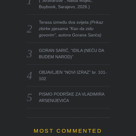
(“Stravaruše”, Naida Mujkić,
Buybook, Sarajevo, 2026.)
Terasa između dva svijeta
(Prikaz
zbirke pjesama “Kao da zidu
govorim”, autora Gorana Sarića)
GORAN SARIĆ, “IDILA (NEĆU DA
BUDEM NAROD)”
OBJAVLJEN “NOVI IZRAZ” br. 101-
102
PISMO PODRŠKE ZA VLADIMIRA
ARSENIJEVIĆA
MOST COMMENTED