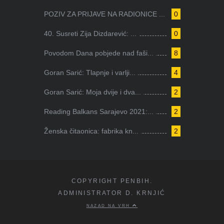
POZIV ZA PRIJAVE NA RADIONICE ...
0
40. Susreti Zija Dizdarević: ...
0
Povodom Dana pobjede nad faši...
8
Goran Sarić: Tlapnje i varlji...
4
Goran Sarić: Moja dvije i dva...
2
Reading Balkans Sarajevo 2021:...
2
Ženska čitaonica: fabrika kn...
2
COPYRIGHT PENBIH.
ADMINISTRATOR D. KRNJIĆ
NAZAD NA VRH