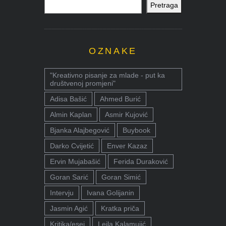
Pretraga
OZNAKE
"Kreativno pisanje za mlade - put ka
društvenoj promjeni"
Adisa Bašić
Ahmed Burić
Almin Kaplan
Asmir Kujović
Bjanka Alajbegović
Buybook
Darko Cvijetić
Enver Kazaz
Ervin Mujabašić
Ferida Duraković
Goran Sarić
Goran Simić
Intervju
Ivana Golijanin
Jasmin Agić
Kratka priča
Kritika/esej
Lejla Kalamujić