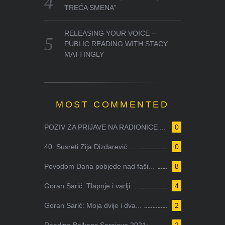
TREĆA SMENA”
RELEASING YOUR VOICE –
PUBLIC READING WITH STACY
MATTINGLY
MOST COMMENTED
POZIV ZA PRIJAVE NA RADIONICE ...
0
40. Susreti Zija Dizdarević: ...
0
Povodom Dana pobjede nad faši...
8
Goran Sarić: Tlapnje i varlji...
4
Goran Sarić: Moja dvije i dva...
2