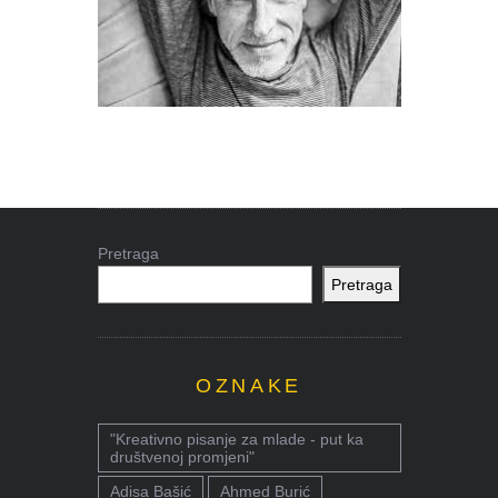
Pretraga
Pretraga
OZNAKE
"Kreativno pisanje za mlade - put ka
društvenoj promjeni"
Adisa Bašić
Ahmed Burić