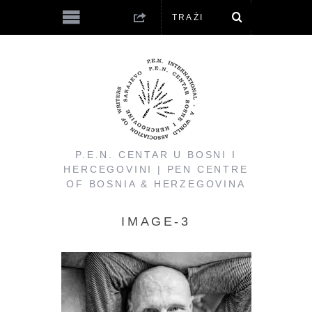
P.E.N. CENTAR U BOSNI I
HERCEGOVINI | PEN CENTRE
OF BOSNIA & HERZEGOVINA
IMAGE-3