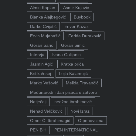
Almin Kaplan
Asmir Kujović
Bjanka Alajbegović
Buybook
Darko Cvijetić
Enver Kazaz
Ervin Mujabašić
Ferida Duraković
Goran Sarić
Goran Simić
Intervju
Ivana Golijanin
Jasmin Agić
Kratka priča
Kritika/esej
Lejla Kalamujić
Marko Vešović
Melida Travančić
Međunarodni dan pisaca u zatvoru
Natječaji
nedžad ibrahimović
Nenad Veličković
Novi Izraz
Omer Ć. Ibrahimagić
O penovcima
PEN BiH
PEN INTERNATIONAL