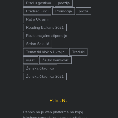
Pisci u gostima
poezija
Predrag Finci
Promocije
proza
Rat u Ukrajini
Reading Balkans 2021
Rezidencijalne stipendije
Srđan Sekulić
Tematski blok o Ukrajini
Traduki
vijesti
Željko Ivanković
Ženska čitaonica
Ženska čitaonica 2021
P.E.N.
Penbih.ba je web platforma na kojoj
tekstove samostalno i samoinicijativno