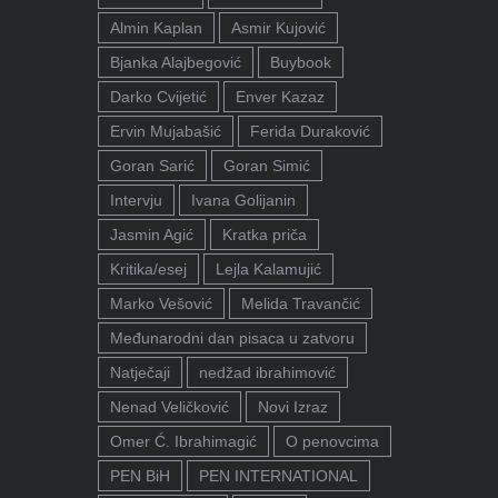
Almin Kaplan
Asmir Kujović
Bjanka Alajbegović
Buybook
Darko Cvijetić
Enver Kazaz
Ervin Mujabašić
Ferida Duraković
Goran Sarić
Goran Simić
Intervju
Ivana Golijanin
Jasmin Agić
Kratka priča
Kritika/esej
Lejla Kalamujić
Marko Vešović
Melida Travančić
Međunarodni dan pisaca u zatvoru
Natječaji
nedžad ibrahimović
Nenad Veličković
Novi Izraz
Omer Ć. Ibrahimagić
O penovcima
PEN BiH
PEN INTERNATIONAL