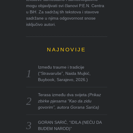
mogu objavljivati svi članovi P.E.N. Centra
u BiH. Za sadržaj tih tekstova i stavove
sadržane u njima odgovornost snose
isključivo autori.
NAJNOVIJE
Između traume i tradicije
(“Stravaruše”, Naida Mujkić,
Buybook, Sarajevo, 2026.)
Terasa između dva svijeta
(Prikaz
zbirke pjesama “Kao da zidu
govorim”, autora Gorana Sarića)
GORAN SARIĆ, “IDILA (NEĆU DA
BUDEM NAROD)”