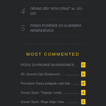
OBJAVLJEN “NOVI IZRAZ” br. 101-
102
PISMO PODRŠKE ZA VLADIMIRA
ARSENIJEVIĆA
MOST COMMENTED
POZIV ZA PRIJAVE NA RADIONICE ...
0
40. Susreti Zija Dizdarević: ...
0
Povodom Dana pobjede nad faši...
8
Goran Sarić: Tlapnje i varlji...
4
Goran Sarić: Moja dvije i dva...
2