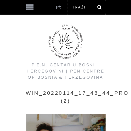
P.E.N. CENTAR U BOSNI I
HERCEGOVINI | PEN CENTRE
OF BOSNIA & HERZEGOVINA
WIN_20220114_17_48_44_PRO
(2)