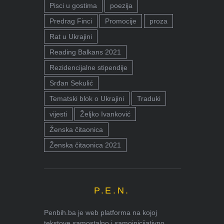
Pisci u gostima
poezija
Predrag Finci
Promocije
proza
Rat u Ukrajini
Reading Balkans 2021
Rezidencijalne stipendije
Srđan Sekulić
Tematski blok o Ukrajini
Traduki
vijesti
Željko Ivanković
Ženska čitaonica
Ženska čitaonica 2021
P.E.N.
Penbih.ba je web platforma na kojoj
tekstove samostalno i samoinicijativno