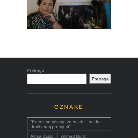
Pretraga
Pretraga
OZNAKE
"Kreativno pisanje za mlade - put ka
društvenoj promjeni"
Adisa Bašić
Ahmed Burić