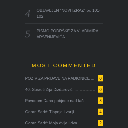
OBJAVLJEN “NOVI IZRAZ” br. 101-
102
PISMO PODRŠKE ZA VLADIMIRA
ARSENIJEVIĆA
MOST COMMENTED
POZIV ZA PRIJAVE NA RADIONICE ...
0
40. Susreti Zija Dizdarević: ...
0
Povodom Dana pobjede nad faši...
8
Goran Sarić: Tlapnje i varlji...
4
Goran Sarić: Moja dvije i dva...
2