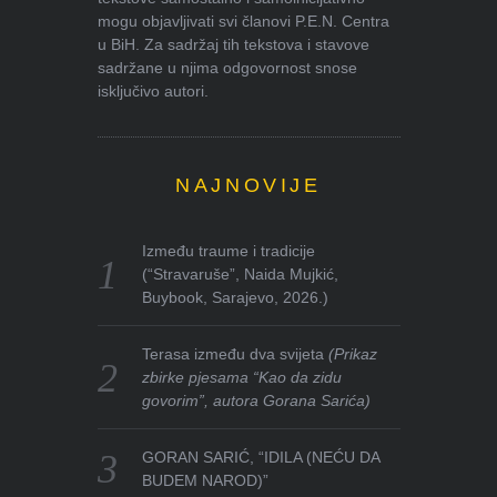
mogu objavljivati svi članovi P.E.N. Centra
u BiH. Za sadržaj tih tekstova i stavove
sadržane u njima odgovornost snose
isključivo autori.
NAJNOVIJE
Između traume i tradicije
(“Stravaruše”, Naida Mujkić,
Buybook, Sarajevo, 2026.)
Terasa između dva svijeta
(Prikaz
zbirke pjesama “Kao da zidu
govorim”, autora Gorana Sarića)
GORAN SARIĆ, “IDILA (NEĆU DA
BUDEM NAROD)”