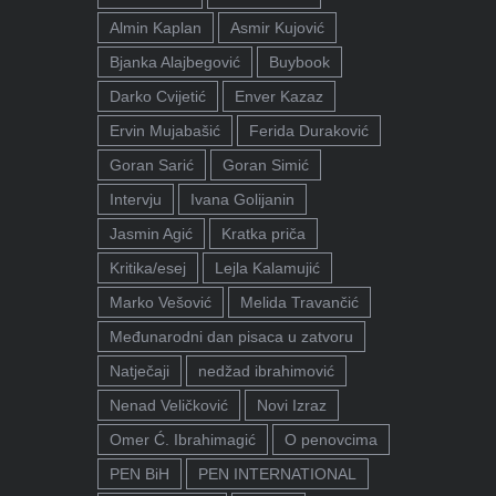
Almin Kaplan
Asmir Kujović
Bjanka Alajbegović
Buybook
Darko Cvijetić
Enver Kazaz
Ervin Mujabašić
Ferida Duraković
Goran Sarić
Goran Simić
Intervju
Ivana Golijanin
Jasmin Agić
Kratka priča
Kritika/esej
Lejla Kalamujić
Marko Vešović
Melida Travančić
Međunarodni dan pisaca u zatvoru
Natječaji
nedžad ibrahimović
Nenad Veličković
Novi Izraz
Omer Ć. Ibrahimagić
O penovcima
PEN BiH
PEN INTERNATIONAL