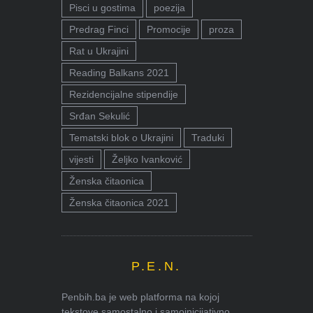
Pisci u gostima
poezija
Predrag Finci
Promocije
proza
Rat u Ukrajini
Reading Balkans 2021
Rezidencijalne stipendije
Srđan Sekulić
Tematski blok o Ukrajini
Traduki
vijesti
Željko Ivanković
Ženska čitaonica
Ženska čitaonica 2021
P.E.N.
Penbih.ba je web platforma na kojoj
tekstove samostalno i samoinicijativno