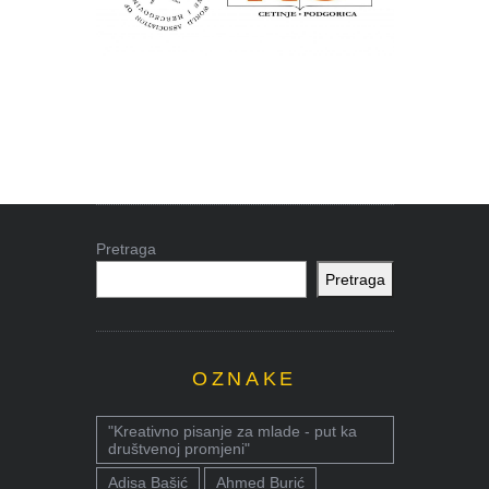
Pretraga
Pretraga
OZNAKE
"Kreativno pisanje za mlade - put ka
društvenoj promjeni"
Adisa Bašić
Ahmed Burić