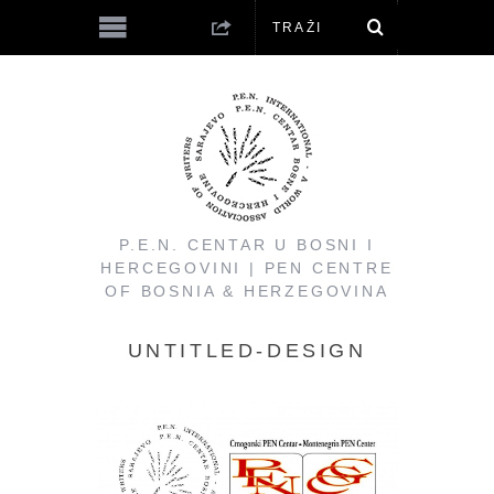
P.E.N. CENTAR U BOSNI I
HERCEGOVINI | PEN CENTRE
OF BOSNIA & HERZEGOVINA
UNTITLED-DESIGN