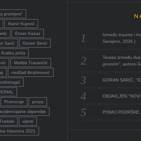
oj promjeni"
N
Asmir Kujović
etić
Enver Kazaz
Između traume i tra
Sarajevo, 2026.)
n Sarić
Goran Simić
Kratka priča
Terasa između dva 
vić
Melida Travančić
govorim”, autora G
ji
nedžad ibrahimović
GORAN SARIĆ, “I
brahimagić
TIONAL
OBJAVLJEN “NOVI 
Promocije
proza
ezidencijalne stipendije
PISMO PODRŠKE 
Traduki
vijesti
ka čitaonica 2021