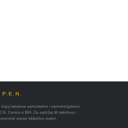
P.E.N.
kojoj tekstove samostalno i samoinicijativno
.E.N. Centra u BiH. Za sadržaj tih tekstova i
ornost snose isključivo autori.