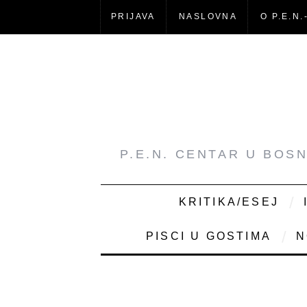
PRIJAVA
NASLOVNA
O P.E.N.
P.E.N. CENTAR U BOS
KRITIKA/ESEJ
PISCI U GOSTIMA
N