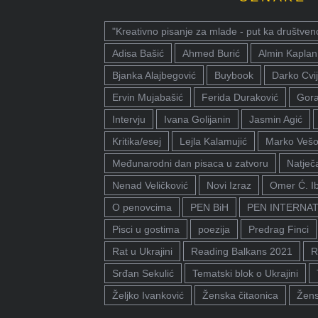
"Kreativno pisanje za mlade - put ka društven
Adisa Bašić
Ahmed Burić
Almin Kaplan
Bjanka Alajbegović
Buybook
Darko Cvij
Ervin Mujabašić
Ferida Duraković
Gora
Intervju
Ivana Golijanin
Jasmin Agić
Kritika/esej
Lejla Kalamujić
Marko Vešo
Međunarodni dan pisaca u zatvoru
Natječa
Nenad Veličković
Novi Izraz
Omer Ć. I
O penovcima
PEN BiH
PEN INTERNA
Pisci u gostima
poezija
Predrag Finci
Rat u Ukrajini
Reading Balkans 2021
R
Srđan Sekulić
Tematski blok o Ukrajini
Željko Ivanković
Ženska čitaonica
Žens