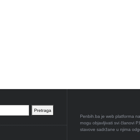
Pretraga
Penbih.ba je web platforma na 
mogu objavljivati svi članovi P
stavove sadržane u njima odgov