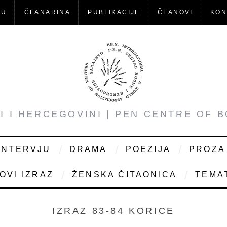
-U
ČLANARINA
PUBLIKACIJE
ČLANOVI
KON
NI I HERCEGOVINI | PEN CENTRE OF 
INTERVJU
DRAMA
POEZIJA
PROZA
OVI IZRAZ
ŽENSKA ČITAONICA
TEMAT
IZRAZ 83-84 KORICE