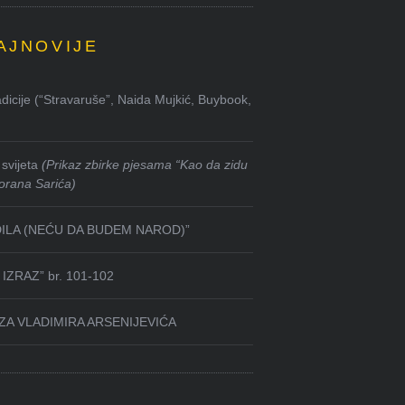
AJNOVIJE
dicije (“Stravaruše”, Naida Mujkić, Buybook,
svijeta
(Prikaz zbirke pjesama “Kao da zidu
orana Sarića)
DILA (NEĆU DA BUDEM NAROD)”
IZRAZ” br. 101-102
ZA VLADIMIRA ARSENIJEVIĆA