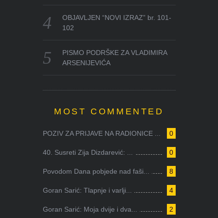
OBJAVLJEN “NOVI IZRAZ” br. 101-
102
PISMO PODRŠKE ZA VLADIMIRA
ARSENIJEVIĆA
MOST COMMENTED
POZIV ZA PRIJAVE NA RADIONICE ...
0
40. Susreti Zija Dizdarević: ...
0
Povodom Dana pobjede nad faši...
8
Goran Sarić: Tlapnje i varlji...
4
Goran Sarić: Moja dvije i dva...
2