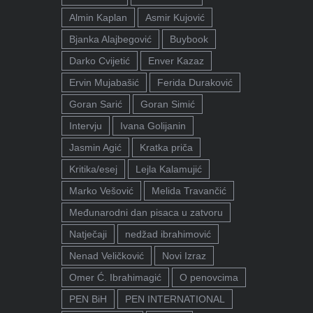
Almin Kaplan
Asmir Kujović
Bjanka Alajbegović
Buybook
Darko Cvijetić
Enver Kazaz
Ervin Mujabašić
Ferida Duraković
Goran Sarić
Goran Simić
Intervju
Ivana Golijanin
Jasmin Agić
Kratka priča
Kritika/esej
Lejla Kalamujić
Marko Vešović
Melida Travančić
Međunarodni dan pisaca u zatvoru
Natječaji
nedžad ibrahimović
Nenad Veličković
Novi Izraz
Omer Ć. Ibrahimagić
O penovcima
PEN BiH
PEN INTERNATIONAL