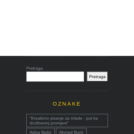
Pretraga
Pretraga
OZNAKE
"Kreativno pisanje za mlade - put ka
društvenoj promjeni"
Adisa Bašić
Ahmed Burić