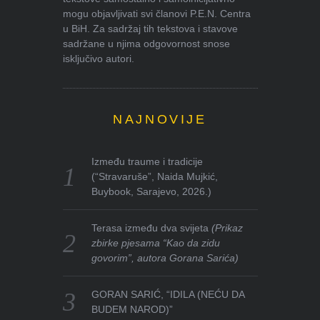
mogu objavljivati svi članovi P.E.N. Centra
u BiH. Za sadržaj tih tekstova i stavove
sadržane u njima odgovornost snose
isključivo autori.
NAJNOVIJE
Između traume i tradicije
(“Stravaruše”, Naida Mujkić,
Buybook, Sarajevo, 2026.)
Terasa između dva svijeta
(Prikaz
zbirke pjesama “Kao da zidu
govorim”, autora Gorana Sarića)
GORAN SARIĆ, “IDILA (NEĆU DA
BUDEM NAROD)”