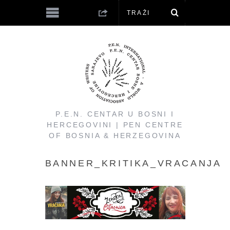
P.E.N. CENTAR U BOSNI I
HERCEGOVINI | PEN CENTRE
OF BOSNIA & HERZEGOVINA
BANNER_KRITIKA_VRACANJA