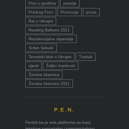
Pisci u gostima
poezija
Predrag Finci
Promocije
proza
Rat u Ukrajini
Reading Balkans 2021
Rezidencijalne stipendije
Srđan Sekulić
Tematski blok o Ukrajini
Traduki
vijesti
Željko Ivanković
Ženska čitaonica
Ženska čitaonica 2021
P.E.N.
Penbih.ba je web platforma na kojoj
tekstove samostalno i samoinicijativno