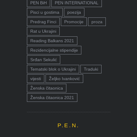
PEN BiH
PEN INTERNATIONAL
Pisci u gostima
poezija
Predrag Finci
Promocije
proza
Rat u Ukrajini
Reading Balkans 2021
Rezidencijalne stipendije
Srđan Sekulić
Tematski blok o Ukrajini
Traduki
vijesti
Željko Ivanković
Ženska čitaonica
Ženska čitaonica 2021
P.E.N.