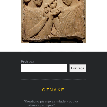
Pretraga
Pretraga
OZNAKE
"Kreativno pisanje za mlade - put ka
društvenoj promjeni"