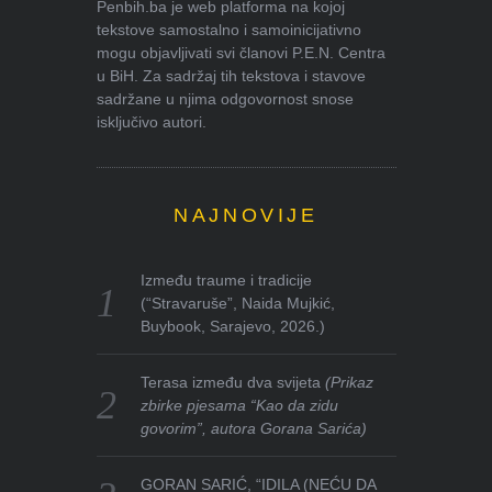
Penbih.ba je web platforma na kojoj
tekstove samostalno i samoinicijativno
mogu objavljivati svi članovi P.E.N. Centra
u BiH. Za sadržaj tih tekstova i stavove
sadržane u njima odgovornost snose
isključivo autori.
NAJNOVIJE
Između traume i tradicije
(“Stravaruše”, Naida Mujkić,
Buybook, Sarajevo, 2026.)
Terasa između dva svijeta
(Prikaz
zbirke pjesama “Kao da zidu
govorim”, autora Gorana Sarića)
GORAN SARIĆ, “IDILA (NEĆU DA