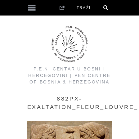
P.E.N. CENTAR U BOSNI I
HERCEGOVINI | PEN CENTRE
OF BOSNIA & HERZEGOVINA
882PX-
EXALTATION_FLEUR_LOUVRE_