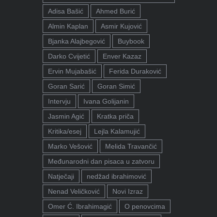
Adisa Bašić
Ahmed Burić
Almin Kaplan
Asmir Kujović
Bjanka Alajbegović
Buybook
Darko Cvijetić
Enver Kazaz
Ervin Mujabašić
Ferida Duraković
Goran Sarić
Goran Simić
Intervju
Ivana Golijanin
Jasmin Agić
Kratka priča
Kritika/esej
Lejla Kalamujić
Marko Vešović
Melida Travančić
Međunarodni dan pisaca u zatvoru
Natječaji
nedžad ibrahimović
Nenad Veličković
Novi Izraz
Omer Ć. Ibrahimagić
O penovcima