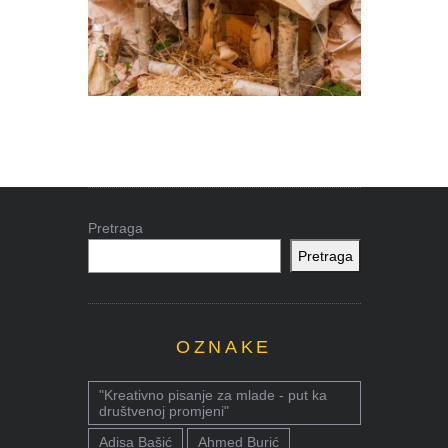
Pretraga
Pretraga
OZNAKE
"Kreativno pisanje za mlade - put ka
društvenoj promjeni"
Adisa Bašić
Ahmed Burić