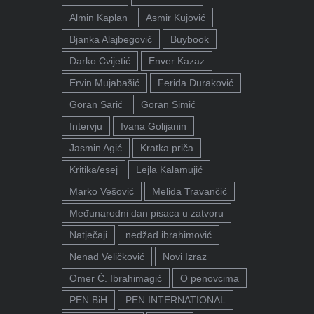
Almin Kaplan
Asmir Kujović
Bjanka Alajbegović
Buybook
Darko Cvijetić
Enver Kazaz
Ervin Mujabašić
Ferida Duraković
Goran Sarić
Goran Simić
Intervju
Ivana Golijanin
Jasmin Agić
Kratka priča
Kritika/esej
Lejla Kalamujić
Marko Vešović
Melida Travančić
Međunarodni dan pisaca u zatvoru
Natječaji
nedžad ibrahimović
Nenad Veličković
Novi Izraz
Omer Ć. Ibrahimagić
O penovcima
PEN BiH
PEN INTERNATIONAL