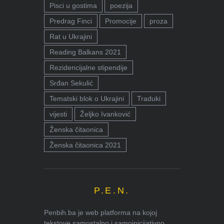
Pisci u gostima
poezija
Predrag Finci
Promocije
proza
Rat u Ukrajini
Reading Balkans 2021
Rezidencijalne stipendije
Srđan Sekulić
Tematski blok o Ukrajini
Traduki
vijesti
Željko Ivanković
Ženska čitaonica
Ženska čitaonica 2021
P.E.N.
Penbih.ba je web platforma na kojoj
tekstove samostalno i samoinicijativno