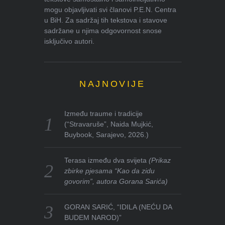
mogu objavljivati svi članovi P.E.N. Centra
u BiH. Za sadržaj tih tekstova i stavove
sadržane u njima odgovornost snose
isključivo autori.
NAJNOVIJE
Između traume i tradicije
(“Stravaruše”, Naida Mujkić,
Buybook, Sarajevo, 2026.)
Terasa između dva svijeta
(Prikaz
zbirke pjesama “Kao da zidu
govorim”, autora Gorana Sarića)
GORAN SARIĆ, “IDILA (NEĆU DA
BUDEM NAROD)”