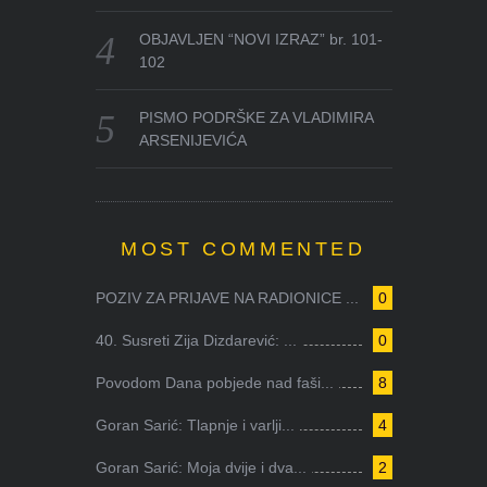
OBJAVLJEN “NOVI IZRAZ” br. 101-
102
PISMO PODRŠKE ZA VLADIMIRA
ARSENIJEVIĆA
MOST COMMENTED
POZIV ZA PRIJAVE NA RADIONICE ...
0
40. Susreti Zija Dizdarević: ...
0
Povodom Dana pobjede nad faši...
8
Goran Sarić: Tlapnje i varlji...
4
Goran Sarić: Moja dvije i dva...
2