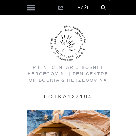
P.E.N. CENTAR U BOSNI I
HERCEGOVINI | PEN CENTRE
OF BOSNIA & HERZEGOVINA
FOTKA127194