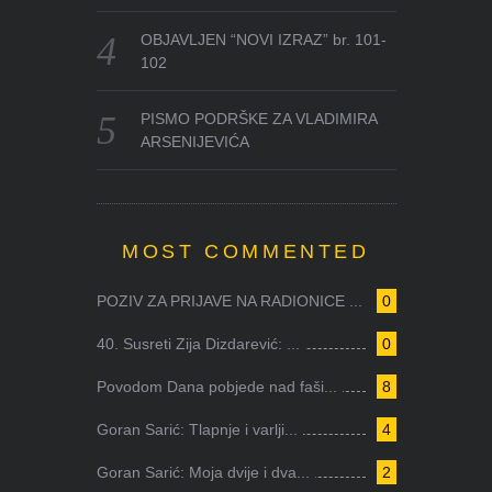
OBJAVLJEN “NOVI IZRAZ” br. 101-
102
PISMO PODRŠKE ZA VLADIMIRA
ARSENIJEVIĆA
MOST COMMENTED
POZIV ZA PRIJAVE NA RADIONICE ...
0
40. Susreti Zija Dizdarević: ...
0
Povodom Dana pobjede nad faši...
8
Goran Sarić: Tlapnje i varlji...
4
Goran Sarić: Moja dvije i dva...
2