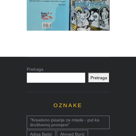
Pretraga
Pretraga
OZNAKE
"Kreativno pisanje za mlade - put ka
društvenoj promjeni"
Adisa Bašić
Ahmed Burić