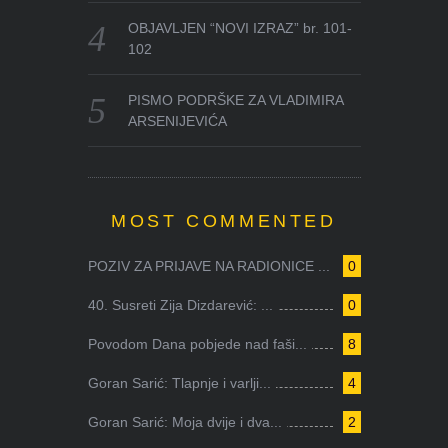
OBJAVLJEN “NOVI IZRAZ” br. 101-
102
PISMO PODRŠKE ZA VLADIMIRA
ARSENIJEVIĆA
MOST COMMENTED
POZIV ZA PRIJAVE NA RADIONICE ...
0
40. Susreti Zija Dizdarević: ...
0
Povodom Dana pobjede nad faši...
8
Goran Sarić: Tlapnje i varlji...
4
Goran Sarić: Moja dvije i dva...
2