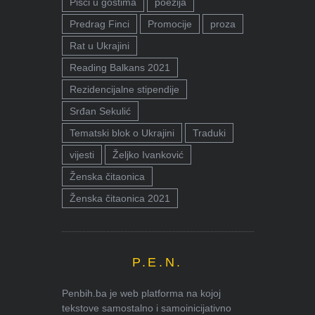
Pisci u gostima
poezija
Predrag Finci
Promocije
proza
Rat u Ukrajini
Reading Balkans 2021
Rezidencijalne stipendije
Srđan Sekulić
Tematski blok o Ukrajini
Traduki
vijesti
Željko Ivanković
Ženska čitaonica
Ženska čitaonica 2021
P.E.N.
Penbih.ba je web platforma na kojoj
tekstove samostalno i samoinicijativno