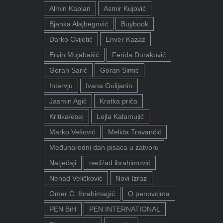
Almin Kaplan
Asmir Kujović
Bjanka Alajbegović
Buybook
Darko Cvijetić
Enver Kazaz
Ervin Mujabašić
Ferida Duraković
Goran Sarić
Goran Simić
Intervju
Ivana Golijanin
Jasmin Agić
Kratka priča
Kritika/esej
Lejla Kalamujić
Marko Vešović
Melida Travančić
Međunarodni dan pisaca u zatvoru
Natječaji
nedžad ibrahimović
Nenad Veličković
Novi Izraz
Omer Ć. Ibrahimagić
O penovcima
PEN BiH
PEN INTERNATIONAL