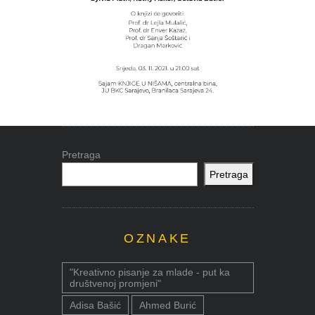
Pretraga
Pretraga
OZNAKE
"Kreativno pisanje za mlade - put ka
društvenoj promjeni"
Adisa Bašić
Ahmed Burić