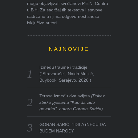
mogu objavljivati svi članovi P.E.N. Centra
u BiH. Za sadržaj tih tekstova i stavove
sadržane u njima odgovornost snose
isključivo autori.
NAJNOVIJE
Između traume i tradicije
(“Stravaruše”, Naida Mujkić,
Buybook, Sarajevo, 2026.)
Terasa između dva svijeta
(Prikaz
zbirke pjesama “Kao da zidu
govorim”, autora Gorana Sarića)
GORAN SARIĆ, “IDILA (NEĆU DA
BUDEM NAROD)”