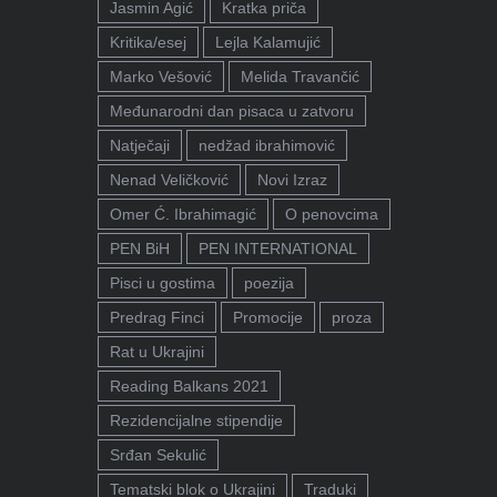
Jasmin Agić
Kratka priča
Kritika/esej
Lejla Kalamujić
Marko Vešović
Melida Travančić
Međunarodni dan pisaca u zatvoru
Natječaji
nedžad ibrahimović
Nenad Veličković
Novi Izraz
Omer Ć. Ibrahimagić
O penovcima
PEN BiH
PEN INTERNATIONAL
Pisci u gostima
poezija
Predrag Finci
Promocije
proza
Rat u Ukrajini
Reading Balkans 2021
Rezidencijalne stipendije
Srđan Sekulić
Tematski blok o Ukrajini
Traduki