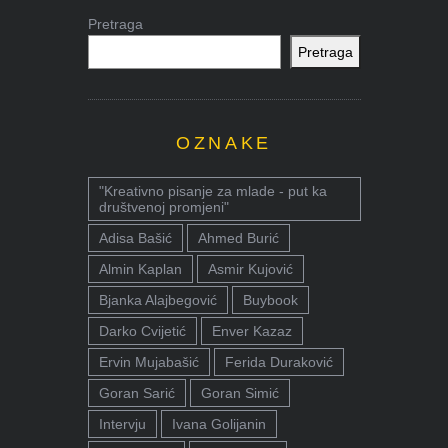
Pretraga
Pretraga
OZNAKE
"Kreativno pisanje za mlade - put ka
društvenoj promjeni"
Adisa Bašić
Ahmed Burić
Almin Kaplan
Asmir Kujović
Bjanka Alajbegović
Buybook
Darko Cvijetić
Enver Kazaz
Ervin Mujabašić
Ferida Duraković
Goran Sarić
Goran Simić
Intervju
Ivana Golijanin