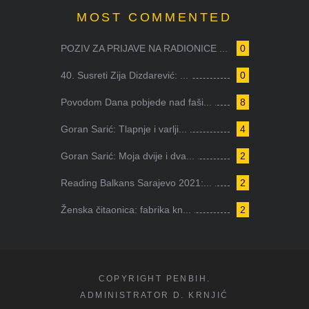
MOST COMMENTED
POZIV ZA PRIJAVE NA RADIONICE ...
0
40. Susreti Zija Dizdarević: ...
0
Povodom Dana pobjede nad faši...
8
Goran Sarić: Tlapnje i varlji...
4
Goran Sarić: Moja dvije i dva...
2
Reading Balkans Sarajevo 2021:...
2
Ženska čitaonica: fabrika kn...
2
COPYRIGHT PENBIH.
ADMINISTRATOR D. KRNJIĆ