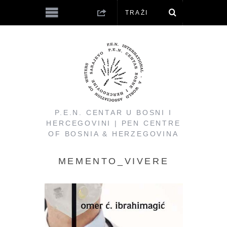
P.E.N. CENTAR U BOSNI I
HERCEGOVINI | PEN CENTRE
OF BOSNIA & HERZEGOVINA
MEMENTO_VIVERE