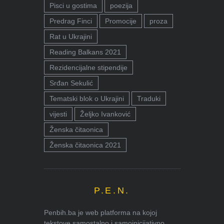
Pisci u gostima
poezija
Predrag Finci
Promocije
proza
Rat u Ukrajini
Reading Balkans 2021
Rezidencijalne stipendije
Srđan Sekulić
Tematski blok o Ukrajini
Traduki
vijesti
Željko Ivanković
Ženska čitaonica
Ženska čitaonica 2021
P.E.N.
Penbih.ba je web platforma na kojoj
tekstove samostalno i samoinicijativno