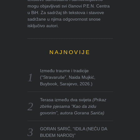
mogu objavljivati svi članovi P.E.N. Centra
u BiH. Za sadržaj tih tekstova i stavove
sadržane u njima odgovornost snose
isključivo autori.
NAJNOVIJE
Između traume i tradicije
(“Stravaruše”, Naida Mujkić,
Buybook, Sarajevo, 2026.)
Terasa između dva svijeta
(Prikaz
zbirke pjesama “Kao da zidu
govorim”, autora Gorana Sarića)
GORAN SARIĆ, “IDILA (NEĆU DA
BUDEM NAROD)”