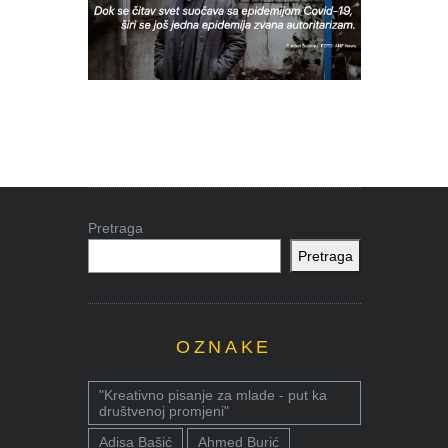
Pretraga
Pretraga
OZNAKE
"Kreativno pisanje za mlade - put ka
društvenoj promjeni"
Adisa Bašić
Ahmed Burić