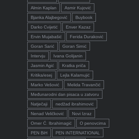
Almin Kaplan
Asmir Kujović
Bjanka Alajbegović
Buybook
Darko Cvijetić
Enver Kazaz
Ervin Mujabašić
Ferida Duraković
Goran Sarić
Goran Simić
Intervju
Ivana Golijanin
Jasmin Agić
Kratka priča
Kritika/esej
Lejla Kalamujić
Marko Vešović
Melida Travančić
Međunarodni dan pisaca u zatvoru
Natječaji
nedžad ibrahimović
Nenad Veličković
Novi Izraz
Omer Ć. Ibrahimagić
O penovcima
PEN BiH
PEN INTERNATIONAL