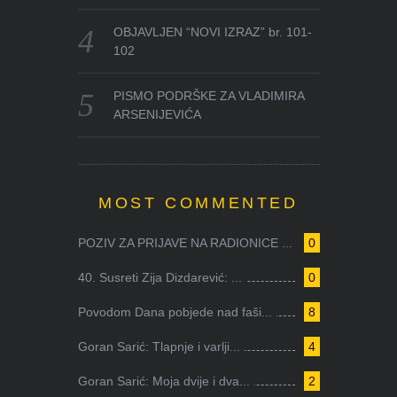
OBJAVLJEN “NOVI IZRAZ” br. 101-
102
PISMO PODRŠKE ZA VLADIMIRA
ARSENIJEVIĆA
MOST COMMENTED
POZIV ZA PRIJAVE NA RADIONICE ...
0
40. Susreti Zija Dizdarević: ...
0
Povodom Dana pobjede nad faši...
8
Goran Sarić: Tlapnje i varlji...
4
Goran Sarić: Moja dvije i dva...
2