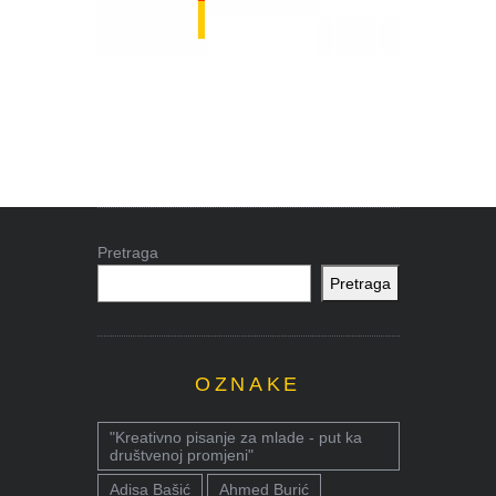
Pretraga
Pretraga
OZNAKE
"Kreativno pisanje za mlade - put ka
društvenoj promjeni"
Adisa Bašić
Ahmed Burić