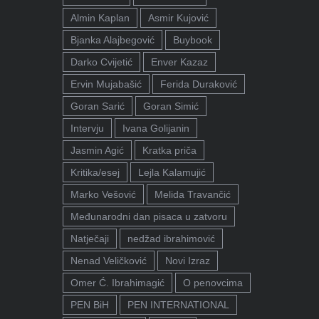
Almin Kaplan
Asmir Kujović
Bjanka Alajbegović
Buybook
Darko Cvijetić
Enver Kazaz
Ervin Mujabašić
Ferida Duraković
Goran Sarić
Goran Simić
Intervju
Ivana Golijanin
Jasmin Agić
Kratka priča
Kritika/esej
Lejla Kalamujić
Marko Vešović
Melida Travančić
Međunarodni dan pisaca u zatvoru
Natječaji
nedžad ibrahimović
Nenad Veličković
Novi Izraz
Omer Ć. Ibrahimagić
O penovcima
PEN BiH
PEN INTERNATIONAL