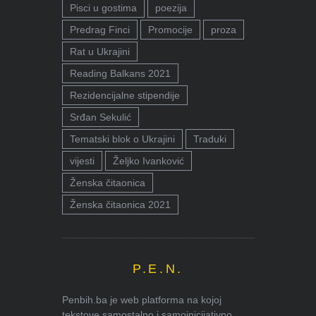
Pisci u gostima
poezija
Predrag Finci
Promocije
proza
Rat u Ukrajini
Reading Balkans 2021
Rezidencijalne stipendije
Srđan Sekulić
Tematski blok o Ukrajini
Traduki
vijesti
Željko Ivanković
Ženska čitaonica
Ženska čitaonica 2021
P.E.N.
Penbih.ba je web platforma na kojoj
tekstove samostalno i samoinicijativno