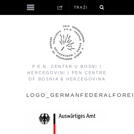
P.E.N. CENTAR U BOSNI I
HERCEGOVINI | PEN CENTRE
OF BOSNIA & HERZEGOVINA
LOGO_GERMANFEDERALFOREI