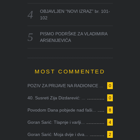
OBJAVLJEN “NOVI IZRAZ” br. 101-
102
PISMO PODRŠKE ZA VLADIMIRA
ARSENIJEVIĆA
MOST COMMENTED
POZIV ZA PRIJAVE NA RADIONICE ...
0
40. Susreti Zija Dizdarević: ...
0
Povodom Dana pobjede nad faši...
8
Goran Sarić: Tlapnje i varlji...
4
Goran Sarić: Moja dvije i dva...
2