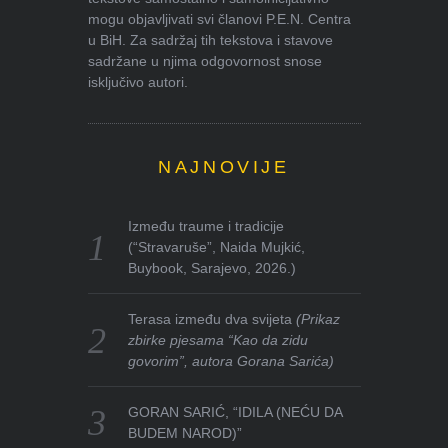
mogu objavljivati svi članovi P.E.N. Centra
u BiH. Za sadržaj tih tekstova i stavove
sadržane u njima odgovornost snose
isključivo autori.
NAJNOVIJE
Između traume i tradicije
(“Stravaruše”, Naida Mujkić,
Buybook, Sarajevo, 2026.)
Terasa između dva svijeta
(Prikaz
zbirke pjesama “Kao da zidu
govorim”, autora Gorana Sarića)
GORAN SARIĆ, “IDILA (NEĆU DA
BUDEM NAROD)”