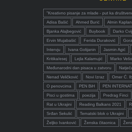
"Kreativno pisanje za mlade - put ka društven
Adisa Bašić
Ahmed Burić
Almin Kaplan
Bjanka Alajbegović
Buybook
Darko Cvij
Ervin Mujabašić
Ferida Duraković
Gora
Intervju
Ivana Golijanin
Jasmin Agić
Kritika/esej
Lejla Kalamujić
Marko Vešo
Međunarodni dan pisaca u zatvoru
Natječa
Nenad Veličković
Novi Izraz
Omer Ć. I
O penovcima
PEN BiH
PEN INTERNA
Pisci u gostima
poezija
Predrag Finci
Rat u Ukrajini
Reading Balkans 2021
R
Srđan Sekulić
Tematski blok o Ukrajini
Željko Ivanković
Ženska čitaonica
Žens