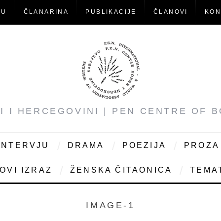
-U
ČLANARINA
PUBLIKACIJE
ČLANOVI
KON
NI I HERCEGOVINI | PEN CENTRE OF 
INTERVJU
DRAMA
POEZIJA
PROZA
OVI IZRAZ
ŽENSKA ČITAONICA
TEMAT
IMAGE-1