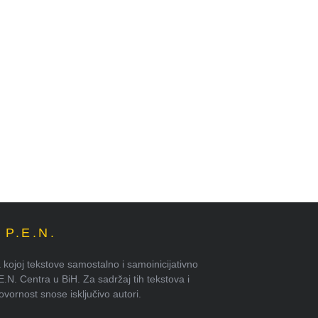
P.E.N.
kojoj tekstove samostalno i samoinicijativno
.E.N. Centra u BiH. Za sadržaj tih tekstova i
ornost snose isključivo autori.