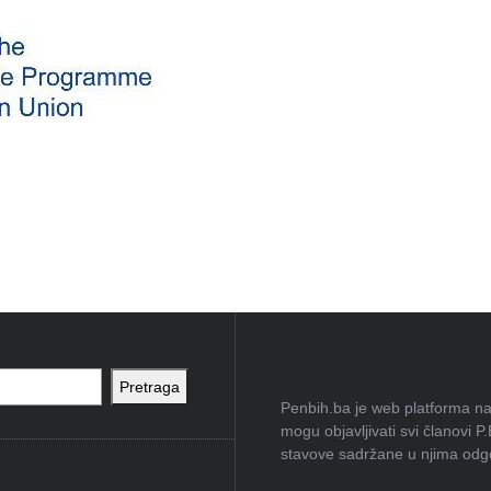
Pretraga
Penbih.ba je web platforma na 
mogu objavljivati svi članovi P
stavove sadržane u njima odgov