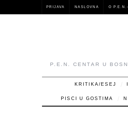
PRIJAVA
NASLOVNA
O P.E.N.
P.E.N. CENTAR U BOS
KRITIKA/ESEJ
PISCI U GOSTIMA
N