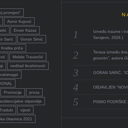
oj promjeni"
N
Asmir Kujović
etić
Enver Kazaz
Između traume i tra
Sarajevo, 2026.)
n Sarić
Goran Simić
Kratka priča
Terasa između dva 
vić
Melida Travančić
govorim”, autora G
ji
nedžad ibrahimović
GORAN SARIĆ, “I
brahimagić
TIONAL
OBJAVLJEN “NOVI 
Promocije
proza
ezidencijalne stipendije
PISMO PODRŠKE 
Traduki
vijesti
ka čitaonica 2021