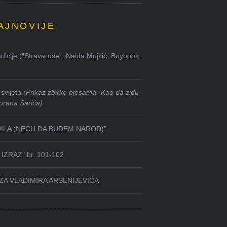
AJNOVIJE
dicije (“Stravaruše”, Naida Mujkić, Buybook,
svijeta
(Prikaz zbirke pjesama “Kao da zidu
orana Sarića)
DILA (NEĆU DA BUDEM NAROD)”
IZRAZ” br. 101-102
ZA VLADIMIRA ARSENIJEVIĆA