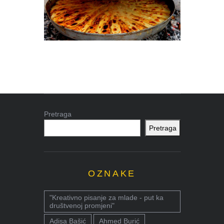
Pretraga
Pretraga
OZNAKE
"Kreativno pisanje za mlade - put ka
društvenoj promjeni"
Adisa Bašić
Ahmed Burić