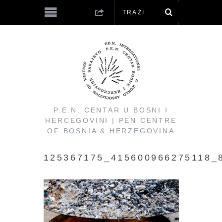
P.E.N. CENTAR U BOSNI I
HERCEGOVINI | PEN CENTRE
OF BOSNIA & HERZEGOVINA
125367175_415600966275118_