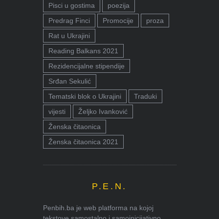
Pisci u gostima
poezija
Predrag Finci
Promocije
proza
Rat u Ukrajini
Reading Balkans 2021
Rezidencijalne stipendije
Srđan Sekulić
Tematski blok o Ukrajini
Traduki
vijesti
Željko Ivanković
Ženska čitaonica
Ženska čitaonica 2021
P.E.N.
Penbih.ba je web platforma na kojoj
tekstove samostalno i samoinicijativno