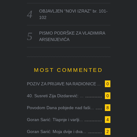
OBJAVLJEN “NOVI IZRAZ” br. 101-
102
PISMO PODRŠKE ZA VLADIMIRA
ARSENIJEVIĆA
MOST COMMENTED
POZIV ZA PRIJAVE NA RADIONICE ...
0
40. Susreti Zija Dizdarević: ...
0
Povodom Dana pobjede nad faši...
8
Goran Sarić: Tlapnje i varlji...
4
Goran Sarić: Moja dvije i dva...
2