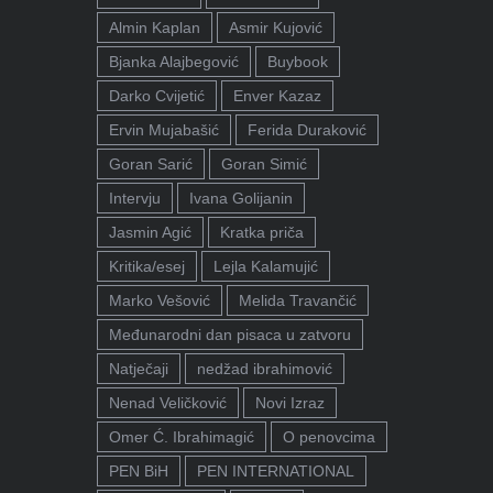
Almin Kaplan
Asmir Kujović
Bjanka Alajbegović
Buybook
Darko Cvijetić
Enver Kazaz
Ervin Mujabašić
Ferida Duraković
Goran Sarić
Goran Simić
Intervju
Ivana Golijanin
Jasmin Agić
Kratka priča
Kritika/esej
Lejla Kalamujić
Marko Vešović
Melida Travančić
Međunarodni dan pisaca u zatvoru
Natječaji
nedžad ibrahimović
Nenad Veličković
Novi Izraz
Omer Ć. Ibrahimagić
O penovcima
PEN BiH
PEN INTERNATIONAL