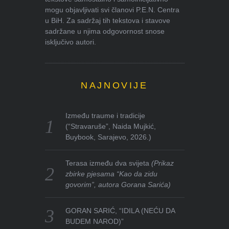
mogu objavljivati svi članovi P.E.N. Centra
u BiH. Za sadržaj tih tekstova i stavove
sadržane u njima odgovornost snose
isključivo autori.
NAJNOVIJE
Između traume i tradicije
(“Stravaruše”, Naida Mujkić,
Buybook, Sarajevo, 2026.)
Terasa između dva svijeta
(Prikaz
zbirke pjesama “Kao da zidu
govorim”, autora Gorana Sarića)
GORAN SARIĆ, “IDILA (NEĆU DA
BUDEM NAROD)”