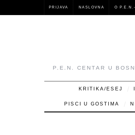
PRIJAVA
NASLOVNA
O P.E.N.
P.E.N. CENTAR U BOS
KRITIKA/ESEJ
PISCI U GOSTIMA
N