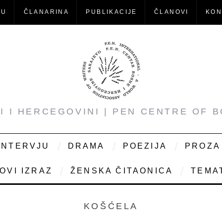
-U
ČLANARINA
PUBLIKACIJE
ČLANOVI
KON
NI I HERCEGOVINI | PEN CENTRE OF 
INTERVJU
DRAMA
POEZIJA
PROZA
OVI IZRAZ
ŽENSKA ČITAONICA
TEMAT
KOŠĆELA