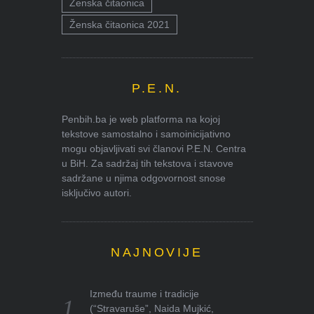
Ženska čitaonica
Ženska čitaonica 2021
P.E.N.
Penbih.ba je web platforma na kojoj
tekstove samostalno i samoinicijativno
mogu objavljivati svi članovi P.E.N. Centra
u BiH. Za sadržaj tih tekstova i stavove
sadržane u njima odgovornost snose
isključivo autori.
NAJNOVIJE
Između traume i tradicije
(“Stravaruše”, Naida Mujkić,