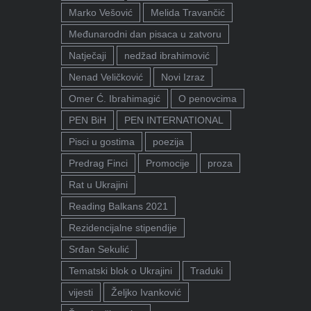
Marko Vešović
Melida Travančić
Međunarodni dan pisaca u zatvoru
Natječaji
nedžad ibrahimović
Nenad Veličković
Novi Izraz
Omer Ć. Ibrahimagić
O penovcima
PEN BiH
PEN INTERNATIONAL
Pisci u gostima
poezija
Predrag Finci
Promocije
proza
Rat u Ukrajini
Reading Balkans 2021
Rezidencijalne stipendije
Srđan Sekulić
Tematski blok o Ukrajini
Traduki
vijesti
Željko Ivanković