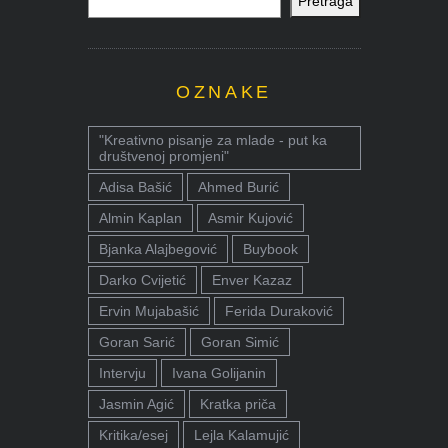
Pretraga
OZNAKE
"Kreativno pisanje za mlade - put ka
društvenoj promjeni"
Adisa Bašić
Ahmed Burić
Almin Kaplan
Asmir Kujović
Bjanka Alajbegović
Buybook
Darko Cvijetić
Enver Kazaz
Ervin Mujabašić
Ferida Duraković
Goran Sarić
Goran Simić
Intervju
Ivana Golijanin
Jasmin Agić
Kratka priča
Kritika/esej
Lejla Kalamujić