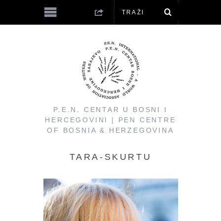
P.E.N. CENTAR U BOSNI I
HERCEGOVINI | PEN CENTRE
OF BOSNIA & HERZEGOVINA
TARA-SKURTU