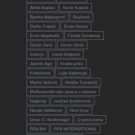
Almin Kaplan
Asmir Kujović
Bjanka Alajbegović
Buybook
Darko Cvijetić
Enver Kazaz
Ervin Mujabašić
Ferida Duraković
Goran Sarić
Goran Simić
Intervju
Ivana Golijanin
Jasmin Agić
Kratka priča
Kritika/esej
Lejla Kalamujić
Marko Vešović
Melida Travančić
Međunarodni dan pisaca u zatvoru
Natječaji
nedžad ibrahimović
Nenad Veličković
Novi Izraz
Omer Ć. Ibrahimagić
O penovcima
PEN BiH
PEN INTERNATIONAL