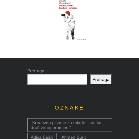
Pretraga
Pretraga
OZNAKE
"Kreativno pisanje za mlade - put ka
društvenoj promjeni"
Adisa Bašić
Ahmed Burić