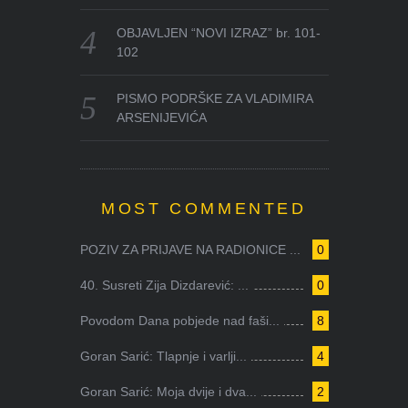
OBJAVLJEN “NOVI IZRAZ” br. 101-
102
PISMO PODRŠKE ZA VLADIMIRA
ARSENIJEVIĆA
MOST COMMENTED
POZIV ZA PRIJAVE NA RADIONICE ...
0
40. Susreti Zija Dizdarević: ...
0
Povodom Dana pobjede nad faši...
8
Goran Sarić: Tlapnje i varlji...
4
Goran Sarić: Moja dvije i dva...
2