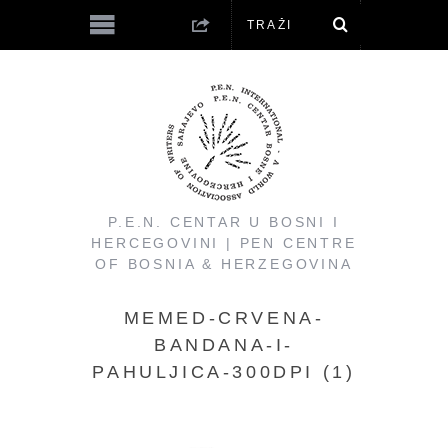
P.E.N. CENTAR U BOSNI I
HERCEGOVINI | PEN CENTRE
OF BOSNIA & HERZEGOVINA
MEMED-CRVENA-
BANDANA-I-
PAHULJICA-300DPI (1)