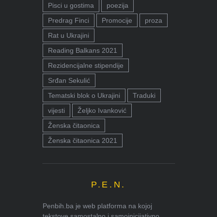
Pisci u gostima
poezija
Predrag Finci
Promocije
proza
Rat u Ukrajini
Reading Balkans 2021
Rezidencijalne stipendije
Srđan Sekulić
Tematski blok o Ukrajini
Traduki
vijesti
Željko Ivanković
Ženska čitaonica
Ženska čitaonica 2021
P.E.N.
Penbih.ba je web platforma na kojoj
tekstove samostalno i samoinicijativno