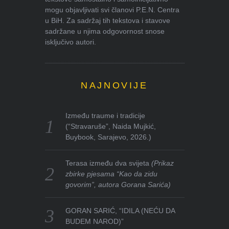
mogu objavljivati svi članovi P.E.N. Centra
u BiH. Za sadržaj tih tekstova i stavove
sadržane u njima odgovornost snose
isključivo autori.
NAJNOVIJE
Između traume i tradicije
(“Stravaruše”, Naida Mujkić,
Buybook, Sarajevo, 2026.)
Terasa između dva svijeta
(Prikaz
zbirke pjesama “Kao da zidu
govorim”, autora Gorana Sarića)
GORAN SARIĆ, “IDILA (NEĆU DA
BUDEM NAROD)”