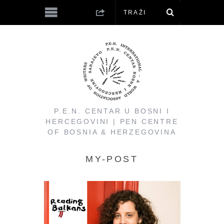
P.E.N. CENTAR U BOSNI I
HERCEGOVINI | PEN CENTRE
OF BOSNIA & HERZEGOVINA
MY-POST