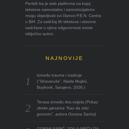
Penbih.ba je web platforma na kojoj
tekstove samostalno i samoinicijativno
mogu objavljivati svi članovi P.E.N. Centra
u BiH. Za sadržaj tih tekstova i stavove
sadržane u njima odgovornost snose
isključivo autori.
NAJNOVIJE
Između traume i tradicije
(“Stravaruše”, Naida Mujkić,
Buybook, Sarajevo, 2026.)
Terasa između dva svijeta
(Prikaz
zbirke pjesama “Kao da zidu
govorim”, autora Gorana Sarića)
GORAN SARIĆ, “IDILA (NEĆU DA