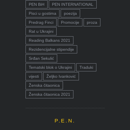
PEN BiH
PEN INTERNATIONAL
Pisci u gostima
poezija
Predrag Finci
Promocije
proza
Rat u Ukrajini
Reading Balkans 2021
Rezidencijalne stipendije
Srđan Sekulić
Tematski blok o Ukrajini
Traduki
vijesti
Željko Ivanković
Ženska čitaonica
Ženska čitaonica 2021
P.E.N.