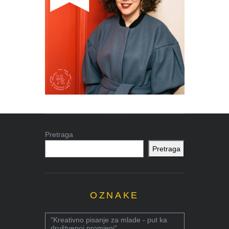
Pretraga
Pretraga
OZNAKE
"Kreativno pisanje za mlade - put ka
društvenoj promjeni"