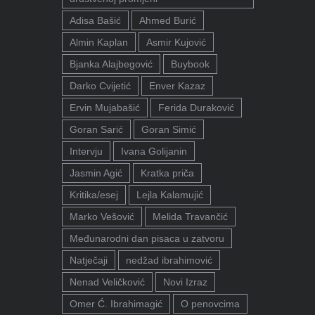
Adisa Bašić
Ahmed Burić
Almin Kaplan
Asmir Kujović
Bjanka Alajbegović
Buybook
Darko Cvijetić
Enver Kazaz
Ervin Mujabašić
Ferida Duraković
Goran Sarić
Goran Simić
Intervju
Ivana Golijanin
Jasmin Agić
Kratka priča
Kritika/esej
Lejla Kalamujić
Marko Vešović
Melida Travančić
Međunarodni dan pisaca u zatvoru
Natječaji
nedžad ibrahimović
Nenad Veličković
Novi Izraz
Omer Ć. Ibrahimagić
O penovcima