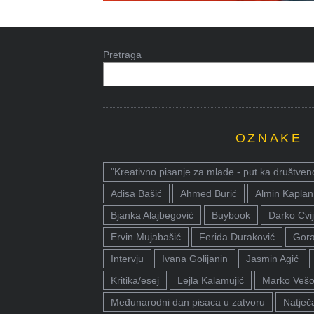
Pretraga
OZNAKE
"Kreativno pisanje za mlade - put ka društven
Adisa Bašić
Ahmed Burić
Almin Kaplan
Bjanka Alajbegović
Buybook
Darko Cvij
Ervin Mujabašić
Ferida Duraković
Gora
Intervju
Ivana Golijanin
Jasmin Agić
Kritika/esej
Lejla Kalamujić
Marko Vešo
Međunarodni dan pisaca u zatvoru
Natječa