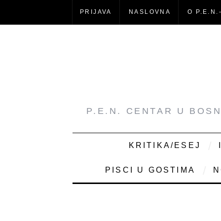
PRIJAVA
NASLOVNA
O P.E.N.
P.E.N. CENTAR U BOS
KRITIKA/ESEJ
PISCI U GOSTIMA
N