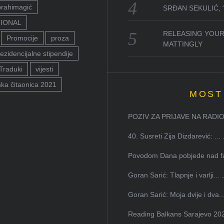
brahimagić
SRĐAN SEKULIĆ,
TIONAL
RELEASING YOUR
Promocije
proza
MATTINGLY
ezidencijalne stipendije
Traduki
vijesti
ka čitaonica 2021
MOST
POZIV ZA PRIJAVE NA RADION
40. Susreti Zija Dizdarević: ...
Povodom Dana pobjede nad faš
Goran Sarić: Tlapnje i varlji...
Goran Sarić: Moja dvije i dva..
Reading Balkans Sarajevo 202