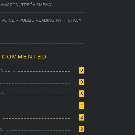
 “AMAZON, TREĆA SMENA”
 VOICE – PUBLIC READING WITH STACY
 COMMENTED
ICE ...
0
0
i...
8
4
.
2
1:...
2