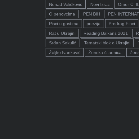
Nenad Veličković
Novi Izraz
Omer Ć. I
O penovcima
PEN BiH
PEN INTERNA
Pisci u gostima
poezija
Predrag Finci
Rat u Ukrajini
Reading Balkans 2021
R
Srđan Sekulić
Tematski blok o Ukrajini
Željko Ivanković
Ženska čitaonica
Žens