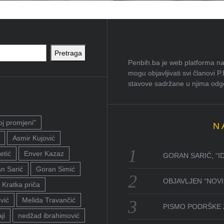
Pretraga
Penbih.ba je web platforma na 
mogu objavljivati svi članovi P
stavove sadržane u njima odgov
oj promjeni"
N
Asmir Kujović
etić
Enver Kazaz
GORAN SARIĆ, “I
n Sarić
Goran Simić
OBJAVLJEN “NOVI 
Kratka priča
vić
Melida Travančić
PISMO PODRŠKE 
ji
nedžad ibrahimović