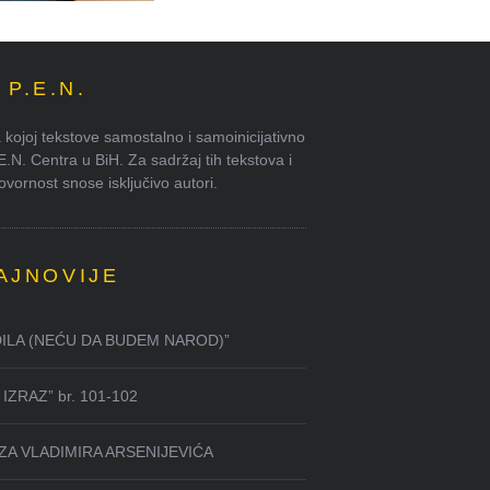
P.E.N.
kojoj tekstove samostalno i samoinicijativno
.E.N. Centra u BiH. Za sadržaj tih tekstova i
ornost snose isključivo autori.
AJNOVIJE
DILA (NEĆU DA BUDEM NAROD)”
IZRAZ” br. 101-102
ZA VLADIMIRA ARSENIJEVIĆA