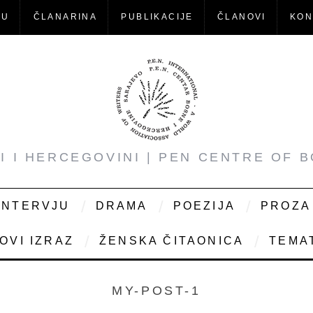
-U
ČLANARINA
PUBLIKACIJE
ČLANOVI
KON
NI I HERCEGOVINI | PEN CENTRE OF 
INTERVJU
DRAMA
POEZIJA
PROZA
OVI IZRAZ
ŽENSKA ČITAONICA
TEMAT
MY-POST-1