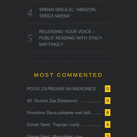
SRĐAN SEKULIĆ, “AMAZON,
TREĆA SMENA”
RELEASING YOUR VOICE –
PUBLIC READING WITH STACY
MATTINGLY
MOST COMMENTED
POZIV ZA PRIJAVE NA RADIONICE ...
0
40. Susreti Zija Dizdarević: ...
0
Povodom Dana pobjede nad faši...
8
Goran Sarić: Tlapnje i varlji...
4
Goran Sarić: Moja dvije i dva...
2