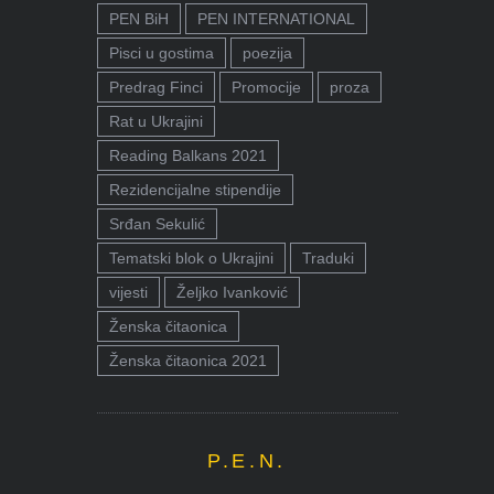
PEN BiH
PEN INTERNATIONAL
Pisci u gostima
poezija
Predrag Finci
Promocije
proza
Rat u Ukrajini
Reading Balkans 2021
Rezidencijalne stipendije
Srđan Sekulić
Tematski blok o Ukrajini
Traduki
vijesti
Željko Ivanković
Ženska čitaonica
Ženska čitaonica 2021
P.E.N.