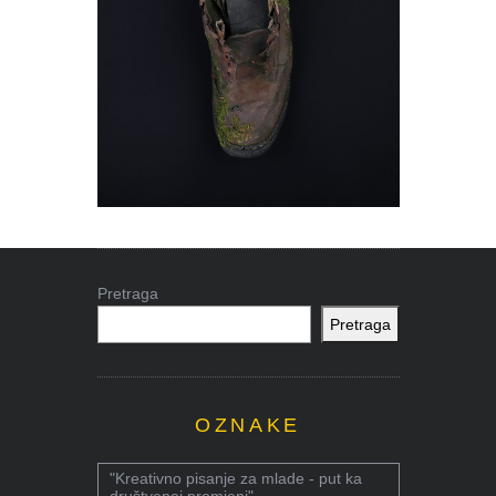
Pretraga
Pretraga
OZNAKE
"Kreativno pisanje za mlade - put ka