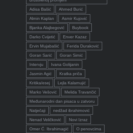
društvenoj promjeni"
Adisa Bašić
Ahmed Burić
Almin Kaplan
Asmir Kujović
Bjanka Alajbegović
Buybook
Darko Cvijetić
Enver Kazaz
Ervin Mujabašić
Ferida Duraković
Goran Sarić
Goran Simić
Intervju
Ivana Golijanin
Jasmin Agić
Kratka priča
Kritika/esej
Lejla Kalamujić
Marko Vešović
Melida Travančić
Međunarodni dan pisaca u zatvoru
Natječaji
nedžad ibrahimović
Nenad Veličković
Novi Izraz
Omer Ć. Ibrahimagić
O penovcima