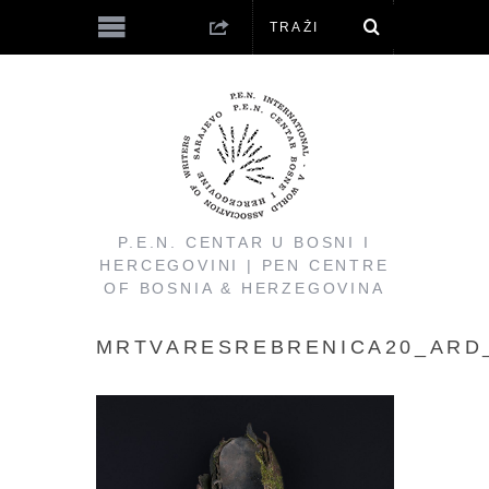
P.E.N. CENTAR U BOSNI I
HERCEGOVINI | PEN CENTRE
OF BOSNIA & HERZEGOVINA
MRTVARESREBRENICA20_ARD_