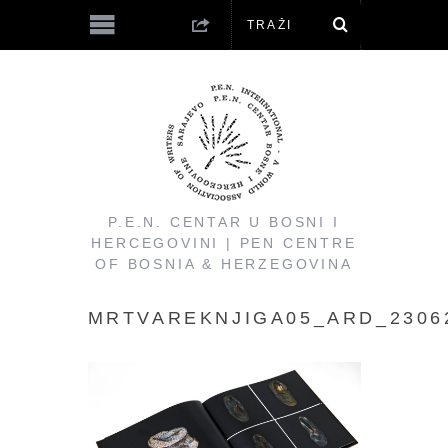
P.E.N. CENTAR U BOSNI I
HERCEGOVINI | PEN CENTRE
OF BOSNIA & HERZEGOVINA
MRTVAREKNJIGA05_ARD_2306