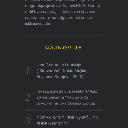
mogu objavljivati svi članovi P.E.N. Centra
u BiH. Za sadržaj tih tekstova i stavove
sadržane u njima odgovornost snose
isključivo autori.
NAJNOVIJE
Između traume i tradicije
(“Stravaruše”, Naida Mujkić,
Buybook, Sarajevo, 2026.)
Terasa između dva svijeta
(Prikaz
zbirke pjesama “Kao da zidu
govorim”, autora Gorana Sarića)
GORAN SARIĆ, “IDILA (NEĆU DA
BUDEM NAROD)”