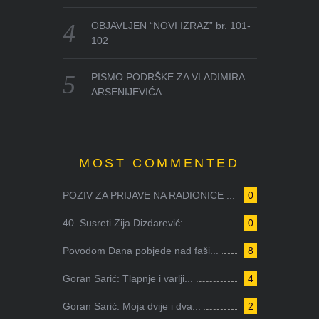
OBJAVLJEN “NOVI IZRAZ” br. 101-
102
PISMO PODRŠKE ZA VLADIMIRA
ARSENIJEVIĆA
MOST COMMENTED
POZIV ZA PRIJAVE NA RADIONICE ...
0
40. Susreti Zija Dizdarević: ...
0
Povodom Dana pobjede nad faši...
8
Goran Sarić: Tlapnje i varlji...
4
Goran Sarić: Moja dvije i dva...
2