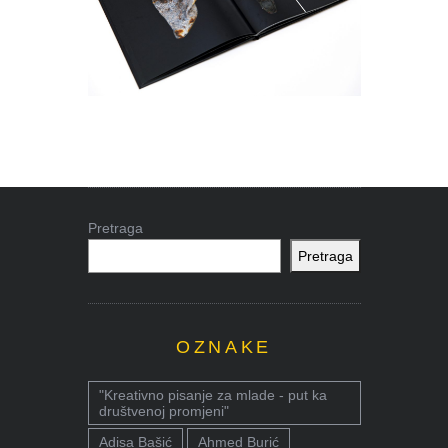
Pretraga
Pretraga
OZNAKE
"Kreativno pisanje za mlade - put ka
društvenoj promjeni"
Adisa Bašić
Ahmed Burić