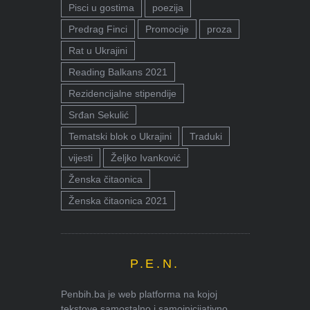
Pisci u gostima
poezija
Predrag Finci
Promocije
proza
Rat u Ukrajini
Reading Balkans 2021
Rezidencijalne stipendije
Srđan Sekulić
Tematski blok o Ukrajini
Traduki
vijesti
Željko Ivanković
Ženska čitaonica
Ženska čitaonica 2021
P.E.N.
Penbih.ba je web platforma na kojoj
tekstove samostalno i samoinicijativno