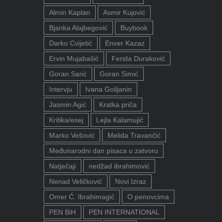
Almin Kaplan
Asmir Kujović
Bjanka Alajbegović
Buybook
Darko Cvijetić
Enver Kazaz
Ervin Mujabašić
Ferida Duraković
Goran Sarić
Goran Simić
Intervju
Ivana Golijanin
Jasmin Agić
Kratka priča
Kritika/esej
Lejla Kalamujić
Marko Vešović
Melida Travančić
Međunarodni dan pisaca u zatvoru
Natječaji
nedžad ibrahimović
Nenad Veličković
Novi Izraz
Omer Ć. Ibrahimagić
O penovcima
PEN BiH
PEN INTERNATIONAL