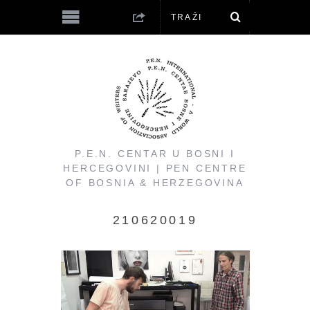
P.E.N. CENTAR U BOSNI I
HERCEGOVINI | PEN CENTRE
OF BOSNIA & HERZEGOVINA
210620019