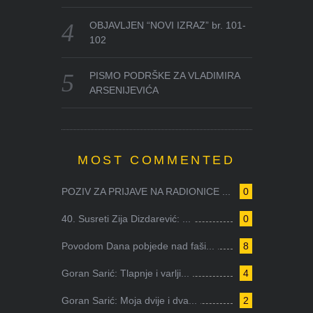
OBJAVLJEN “NOVI IZRAZ” br. 101-
102
PISMO PODRŠKE ZA VLADIMIRA
ARSENIJEVIĆA
MOST COMMENTED
POZIV ZA PRIJAVE NA RADIONICE ...
0
40. Susreti Zija Dizdarević: ...
0
Povodom Dana pobjede nad faši...
8
Goran Sarić: Tlapnje i varlji...
4
Goran Sarić: Moja dvije i dva...
2