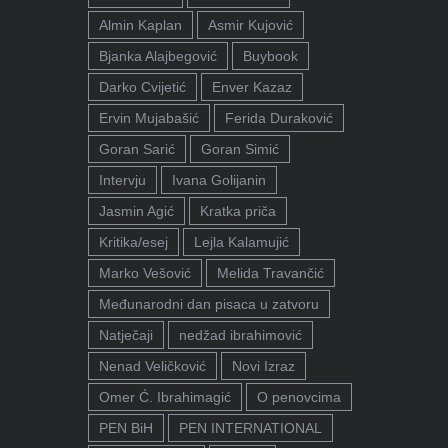
Almin Kaplan
Asmir Kujović
Bjanka Alajbegović
Buybook
Darko Cvijetić
Enver Kazaz
Ervin Mujabašić
Ferida Duraković
Goran Sarić
Goran Simić
Intervju
Ivana Golijanin
Jasmin Agić
Kratka priča
Kritika/esej
Lejla Kalamujić
Marko Vešović
Melida Travančić
Međunarodni dan pisaca u zatvoru
Natječaji
nedžad ibrahimović
Nenad Veličković
Novi Izraz
Omer Ć. Ibrahimagić
O penovcima
PEN BiH
PEN INTERNATIONAL