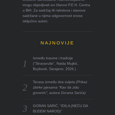
mogu objavljivati svi članovi P.E.N. Centra
u BiH. Za sadržaj tih tekstova i stavove
sadržane u njima odgovornost snose
isključivo autori.
NAJNOVIJE
Između traume i tradicije
(“Stravaruše”, Naida Mujkić,
Buybook, Sarajevo, 2026.)
Terasa između dva svijeta
(Prikaz
zbirke pjesama “Kao da zidu
govorim”, autora Gorana Sarića)
GORAN SARIĆ, “IDILA (NEĆU DA
BUDEM NAROD)”