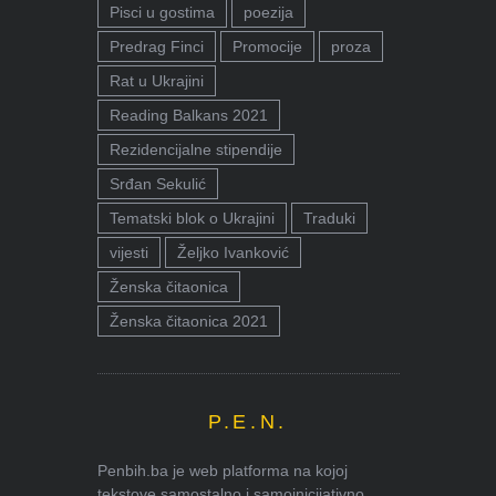
Pisci u gostima
poezija
Predrag Finci
Promocije
proza
Rat u Ukrajini
Reading Balkans 2021
Rezidencijalne stipendije
Srđan Sekulić
Tematski blok o Ukrajini
Traduki
vijesti
Željko Ivanković
Ženska čitaonica
Ženska čitaonica 2021
P.E.N.
Penbih.ba je web platforma na kojoj
tekstove samostalno i samoinicijativno