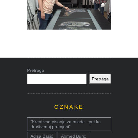
Pretraga
Pretraga
OZNAKE
"Kreativno pisanje za mlade - put ka
društvenoj promjeni"
Adisa Bašić
Ahmed Burić