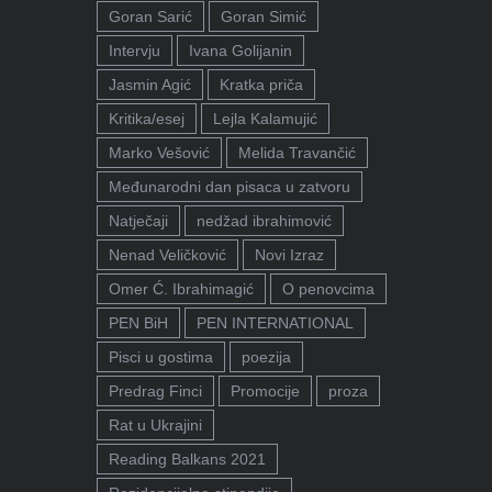
Goran Sarić
Goran Simić
Intervju
Ivana Golijanin
Jasmin Agić
Kratka priča
Kritika/esej
Lejla Kalamujić
Marko Vešović
Melida Travančić
Međunarodni dan pisaca u zatvoru
Natječaji
nedžad ibrahimović
Nenad Veličković
Novi Izraz
Omer Ć. Ibrahimagić
O penovcima
PEN BiH
PEN INTERNATIONAL
Pisci u gostima
poezija
Predrag Finci
Promocije
proza
Rat u Ukrajini
Reading Balkans 2021