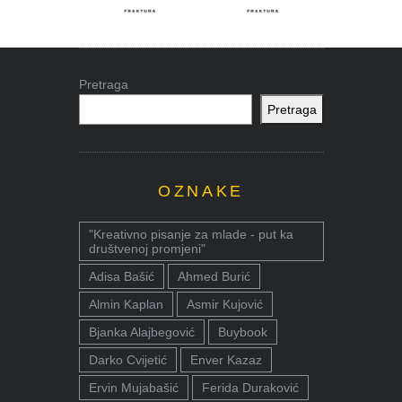
Pretraga
Pretraga
OZNAKE
"Kreativno pisanje za mlade - put ka
društvenoj promjeni"
Adisa Bašić
Ahmed Burić
Almin Kaplan
Asmir Kujović
Bjanka Alajbegović
Buybook
Darko Cvijetić
Enver Kazaz
Ervin Mujabašić
Ferida Duraković