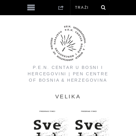
P.E.N. CENTAR U BOSNI I
HERCEGOVINI | PEN CENTRE
OF BOSNIA & HERZEGOVINA
VELIKA