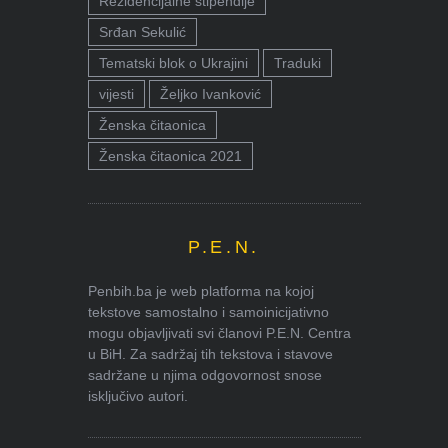
Rezidencijalne stipendije
Srđan Sekulić
Tematski blok o Ukrajini
Traduki
vijesti
Željko Ivanković
Ženska čitaonica
Ženska čitaonica 2021
P.E.N.
Penbih.ba je web platforma na kojoj
tekstove samostalno i samoinicijativno
mogu objavljivati svi članovi P.E.N. Centra
u BiH. Za sadržaj tih tekstova i stavove
sadržane u njima odgovornost snose
isključivo autori.