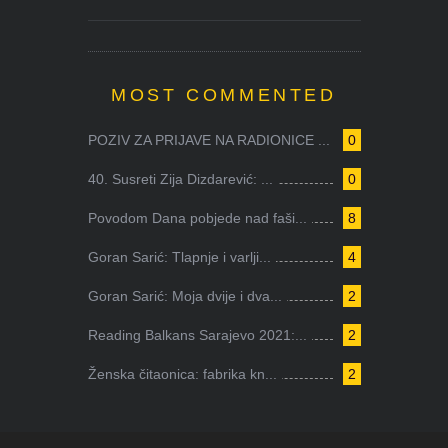
MOST COMMENTED
POZIV ZA PRIJAVE NA RADIONICE ...
0
40. Susreti Zija Dizdarević: ...
0
Povodom Dana pobjede nad faši...
8
Goran Sarić: Tlapnje i varlji...
4
Goran Sarić: Moja dvije i dva...
2
Reading Balkans Sarajevo 2021:...
2
Ženska čitaonica: fabrika kn...
2