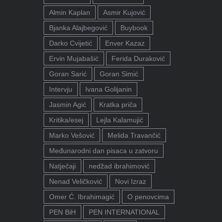
Almin Kaplan
Asmir Kujović
Bjanka Alajbegović
Buybook
Darko Cvijetić
Enver Kazaz
Ervin Mujabašić
Ferida Duraković
Goran Sarić
Goran Simić
Intervju
Ivana Golijanin
Jasmin Agić
Kratka priča
Kritika/esej
Lejla Kalamujić
Marko Vešović
Melida Travančić
Međunarodni dan pisaca u zatvoru
Natječaji
nedžad ibrahimović
Nenad Veličković
Novi Izraz
Omer Ć. Ibrahimagić
O penovcima
PEN BiH
PEN INTERNATIONAL