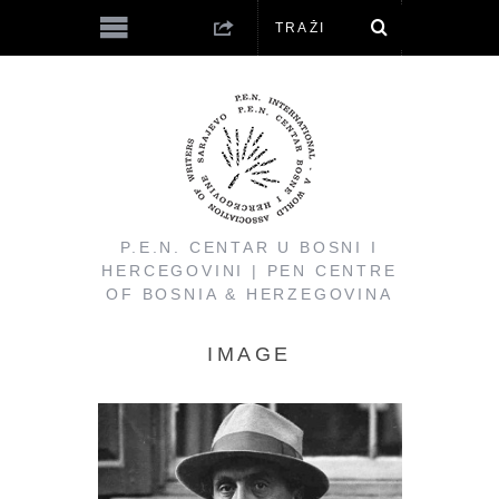
P.E.N. CENTAR U BOSNI I
HERCEGOVINI | PEN CENTRE
OF BOSNIA & HERZEGOVINA
IMAGE