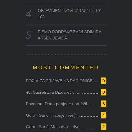
OBJAVLJEN “NOVI IZRAZ” br. 101-
102
PISMO PODRŠKE ZA VLADIMIRA
ARSENIJEVIĆA
MOST COMMENTED
POZIV ZA PRIJAVE NA RADIONICE ...
0
40. Susreti Zija Dizdarević: ...
0
Povodom Dana pobjede nad faši...
8
Goran Sarić: Tlapnje i varlji...
4
Goran Sarić: Moja dvije i dva...
2