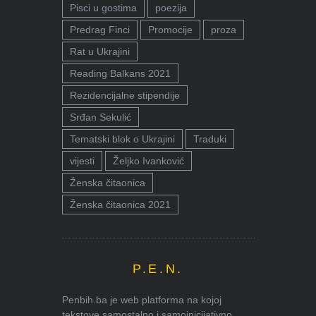
Pisci u gostima
poezija
Predrag Finci
Promocije
proza
Rat u Ukrajini
Reading Balkans 2021
Rezidencijalne stipendije
Srđan Sekulić
Tematski blok o Ukrajini
Traduki
vijesti
Željko Ivanković
Ženska čitaonica
Ženska čitaonica 2021
P.E.N.
Penbih.ba je web platforma na kojoj
tekstove samostalno i samoinicijativno