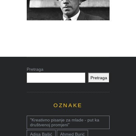
Pretraga
Pretraga
OZNAKE
"Kreativno pisanje za mlade - put ka
društvenoj promjeni"
Adisa Bašić
Ahmed Burić