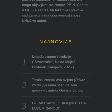
mogu objavljivati svi članovi P.E.N. Centra
u BiH. Za sadržaj tih tekstova i stavove
sadržane u njima odgovornost snose
isključivo autori.
NAJNOVIJE
Između traume i tradicije
(“Stravaruše”, Naida Mujkić,
Buybook, Sarajevo, 2026.)
Terasa između dva svijeta
(Prikaz
zbirke pjesama “Kao da zidu
govorim”, autora Gorana Sarića)
GORAN SARIĆ, “IDILA (NEĆU DA
BUDEM NAROD)”