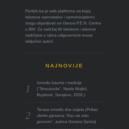
Penbih.ba je web platforma na kojoj
tekstove samostalno i samoinicijativno
mogu objavljivati svi članovi P.E.N. Centra
u BiH. Za sadržaj tih tekstova i stavove
sadržane u njima odgovornost snose
isključivo autori.
NAJNOVIJE
Između traume i tradicije
(“Stravaruše”, Naida Mujkić,
Buybook, Sarajevo, 2026.)
Terasa između dva svijeta
(Prikaz
zbirke pjesama “Kao da zidu
govorim”, autora Gorana Sarića)