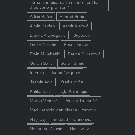
"Kreativno pisanje za mlade - put ka
društvenoj promjeni"
Adisa Bašić
Ahmed Burić
Almin Kaplan
Asmir Kujović
Bjanka Alajbegović
Buybook
Darko Cvijetić
Enver Kazaz
Ervin Mujabašić
Ferida Duraković
Goran Sarić
Goran Simić
Intervju
Ivana Golijanin
Jasmin Agić
Kratka priča
Kritika/esej
Lejla Kalamujić
Marko Vešović
Melida Travančić
Međunarodni dan pisaca u zatvoru
Natječaji
nedžad ibrahimović
Nenad Veličković
Novi Izraz