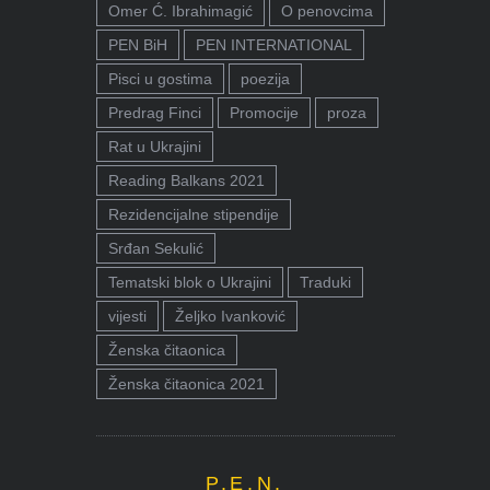
Omer Ć. Ibrahimagić
O penovcima
PEN BiH
PEN INTERNATIONAL
Pisci u gostima
poezija
Predrag Finci
Promocije
proza
Rat u Ukrajini
Reading Balkans 2021
Rezidencijalne stipendije
Srđan Sekulić
Tematski blok o Ukrajini
Traduki
vijesti
Željko Ivanković
Ženska čitaonica
Ženska čitaonica 2021
P.E.N.