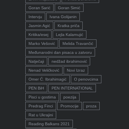
Goran Sarić
Goran Simić
Intervju
Ivana Golijanin
Jasmin Agić
Kratka priča
Kritika/esej
Lejla Kalamujić
Marko Vešović
Melida Travančić
Međunarodni dan pisaca u zatvoru
Natječaji
nedžad ibrahimović
Nenad Veličković
Novi Izraz
Omer Ć. Ibrahimagić
O penovcima
PEN BiH
PEN INTERNATIONAL
Pisci u gostima
poezija
Predrag Finci
Promocije
proza
Rat u Ukrajini
Reading Balkans 2021