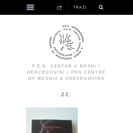
P.E.N. CENTAR U BOSNI I
HERCEGOVINI | PEN CENTRE
OF BOSNIA & HERZEGOVINA
22.