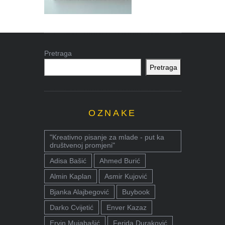
Pretraga
Pretraga
OZNAKE
"Kreativno pisanje za mlade - put ka
društvenoj promjeni"
Adisa Bašić
Ahmed Burić
Almin Kaplan
Asmir Kujović
Bjanka Alajbegović
Buybook
Darko Cvijetić
Enver Kazaz
Ervin Mujabašić
Ferida Duraković