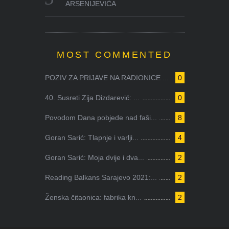
ARSENIJEVIĆA
MOST COMMENTED
POZIV ZA PRIJAVE NA RADIONICE ...
0
40. Susreti Zija Dizdarević: ...
0
Povodom Dana pobjede nad faši...
8
Goran Sarić: Tlapnje i varlji...
4
Goran Sarić: Moja dvije i dva...
2
Reading Balkans Sarajevo 2021:...
2
Ženska čitaonica: fabrika kn...
2