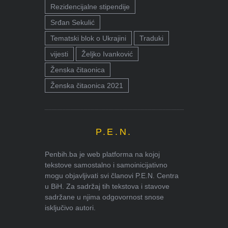
Rezidencijalne stipendije
Srđan Sekulić
Tematski blok o Ukrajini
Traduki
vijesti
Željko Ivanković
Ženska čitaonica
Ženska čitaonica 2021
P.E.N.
Penbih.ba je web platforma na kojoj
tekstove samostalno i samoinicijativno
mogu objavljivati svi članovi P.E.N. Centra
u BiH. Za sadržaj tih tekstova i stavove
sadržane u njima odgovornost snose
isključivo autori.