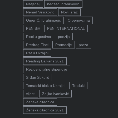
Natječaji
nedžad ibrahimović
Nenad Veličković
Novi Izraz
Omer Ć. Ibrahimagić
O penovcima
PEN BiH
PEN INTERNATIONAL
Pisci u gostima
poezija
Predrag Finci
Promocije
proza
Rat u Ukrajini
Reading Balkans 2021
Rezidencijalne stipendije
Srđan Sekulić
Tematski blok o Ukrajini
Traduki
vijesti
Željko Ivanković
Ženska čitaonica
Ženska čitaonica 2021