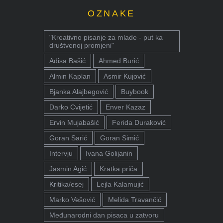
OZNAKE
"Kreativno pisanje za mlade - put ka
društvenoj promjeni"
Adisa Bašić
Ahmed Burić
Almin Kaplan
Asmir Kujović
Bjanka Alajbegović
Buybook
Darko Cvijetić
Enver Kazaz
Ervin Mujabašić
Ferida Duraković
Goran Sarić
Goran Simić
Intervju
Ivana Golijanin
Jasmin Agić
Kratka priča
Kritika/esej
Lejla Kalamujić
Marko Vešović
Melida Travančić
Međunarodni dan pisaca u zatvoru