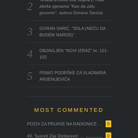
zbirke pjesama “Kao da zidu
govorim”, autora Gorana Sarića)
GORAN SARIĆ, “IDILA (NEĆU DA
BUDEM NAROD)”
OBJAVLJEN “NOVI IZRAZ” br. 101-
102
PISMO PODRŠKE ZA VLADIMIRA
ARSENIJEVIĆA
MOST COMMENTED
POZIV ZA PRIJAVE NA RADIONICE ...
0
40. Susreti Zija Dizdarević: ...
0