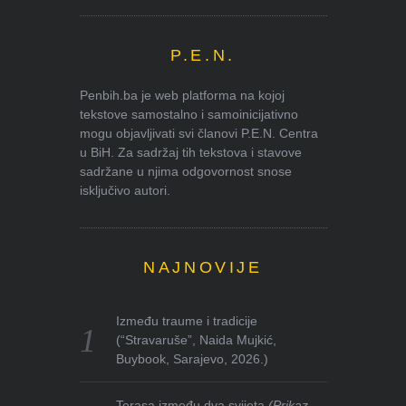
P.E.N.
Penbih.ba je web platforma na kojoj
tekstove samostalno i samoinicijativno
mogu objavljivati svi članovi P.E.N. Centra
u BiH. Za sadržaj tih tekstova i stavove
sadržane u njima odgovornost snose
isključivo autori.
NAJNOVIJE
Između traume i tradicije
(“Stravaruše”, Naida Mujkić,
Buybook, Sarajevo, 2026.)
Terasa između dva svijeta
(Prikaz