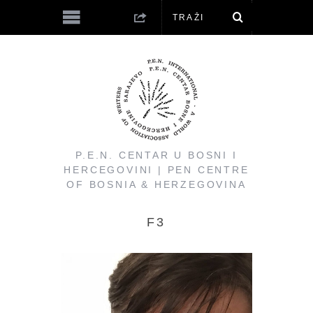
P.E.N. CENTAR U BOSNI I
HERCEGOVINI | PEN CENTRE
OF BOSNIA & HERZEGOVINA
F3